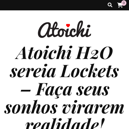
0
Atoichi H2O
sereia Lockets
– Faça seus
sonhos virarem
realidade!