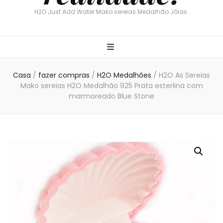
H2O Just Add Water Mako sereias Medalhão Jóias.
Casa
/
fazer compras
/
H2O Medalhões
/
H2O As Sereias
Mako sereias H2O Medalhão 925 Prata esterlina com
marmoreado Blue Stone