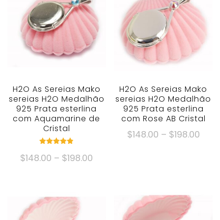
H2O As Sereias Mako
H2O As Sereias Mako
sereias H2O Medalhão
sereias H2O Medalhão
925 Prata esterlina
925 Prata esterlina
com Aquamarine de
com Rose AB Cristal
Cristal
Faix
$
148.00
–
$
198.00
de
Este
avaliado
Faixa
$
148.00
–
$
198.00
4.82
preç
produto
fora de 5
de
$148
Este
tem
preço:
atra
produto
múltiplas
$148.00
$198
tem
variantes.
através
múltiplas
As