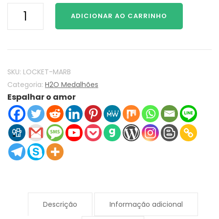
H2O
ADICIONAR AO CARRINHO
As
Sereias
Mako
sereias
H2O
SKU:
LOCKET-MARB
Medalhão
Categoria:
H2O Medalhões
Espalhar o amor
925
Prata
esterlina
com
marmoreado
Blue
Stone
quantidade
Descrição
Informação adicional