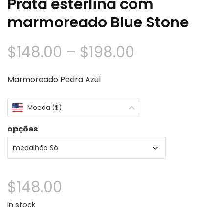
Prata esterlina com
marmoreado Blue Stone
Faixa
$
148.00
–
$
198.00
de
Marmoreado Pedra Azul
preço:
Moeda ($)
$148.00
opções
através
$198.00
$
148.00
In stock