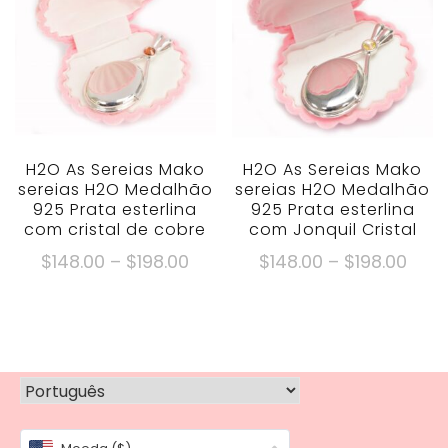
$198.00
variantes.
opções
As
podem
opções
ser
podem
escolhidas
ser
na
escolhidas
página
na
H2O As Sereias Mako
H2O As Sereias Mako
do
sereias H2O Medalhão
sereias H2O Medalhão
página
produto
925 Prata esterlina
925 Prata esterlina
do
com cristal de cobre
com Jonquil Cristal
produto
Faixa
Faix
$
148.00
–
$
198.00
$
148.00
–
$
198.00
de
de
Este
Este
preço:
preç
produto
produto
$148.00
$148
tem
tem
através
atra
múltiplas
múltiplas
$198.00
$198
variantes.
variantes.
As
As