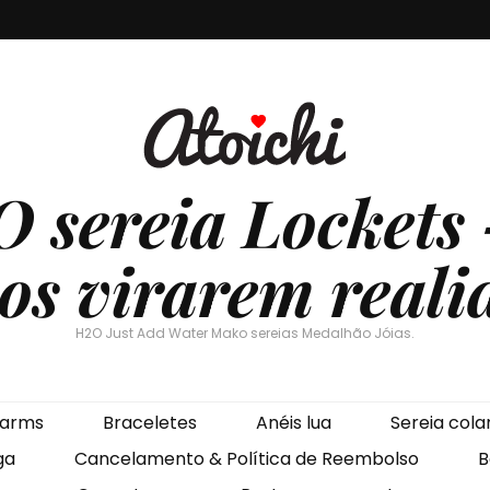
O sereia Lockets 
os virarem reali
H2O Just Add Water Mako sereias Medalhão Jóias.
arms
Braceletes
Anéis lua
Sereia cola
ga
Cancelamento & Política de Reembolso
B