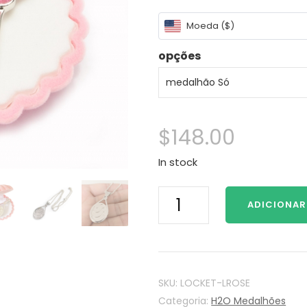
Moeda ($)
opções
$
148.00
In stock
H2O
ADICIONAR
As
Sereias
Mako
sereias
H2O
SKU:
LOCKET-LROSE
Medalhão
Categoria:
H2O Medalhões