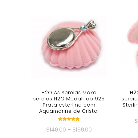
H2O As Sereias Mako
H2
sereias H2O Medalhão 925
serei
Prata esterlina com
Sterl
Aquamarine de Cristal
avaliado
Faixa
$
148.00
–
$
198.00
4.82
fora de 5
de