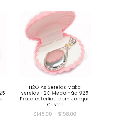
H2O As Sereias Mako
25
sereias H2O Medalhão 925
al
Prata esterlina com Jonquil
Cristal
ixa
Faixa
$
148.00
–
$
198.00
de
Este
eço:
preço: