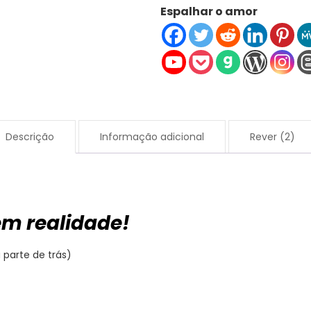
Espalhar o amor
925
Prata
esterlina
com
Luz
Rose
cristal
Descrição
Informação adicional
Rever (2)
quantidade
em realidade!
parte de trás)