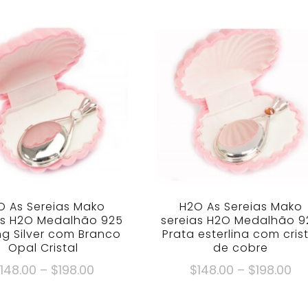
O As Sereias Mako
H2O As Sereias Mako
as H2O Medalhão 925
sereias H2O Medalhão 9
ing Silver com Branco
Prata esterlina com crist
Opal Cristal
de cobre
Faixa
Fa
$
148.00
–
$
198.00
$
148.00
–
$
198.00
de
de
Este
Este
preço:
pr