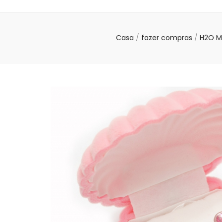
Casa
/
fazer compras
/
H2O M