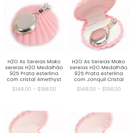
H2O As Sereias Mako
H2O As Sereias Mako
sereias H2O Medalhão
sereias H2O Medalhão
925 Prata esterlina
925 Prata esterlina
com cristal Amethyst
com Jonquil Cristal
Faixa
Faix
$
148.00
–
$
198.00
$
148.00
–
$
198.00
de
de
Este
Este
preço:
preç
produto
produto
$148.00
$148
tem
tem
através
atra
múltiplas
múltiplas
$198.00
$198
variantes.
variantes.