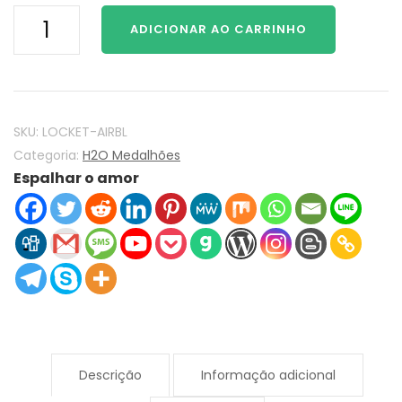
H2O
ADICIONAR AO CARRINHO
As
Sereias
Mako
sereias
H2O
SKU:
LOCKET-AIRBL
Medalhão
Categoria:
H2O Medalhões
Espalhar o amor
925
Prata
esterlina
com
Airblue
Opal
Cristal
quantidade
Descrição
Informação adicional