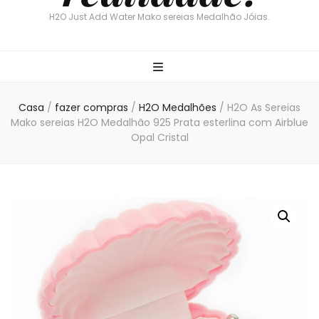
H2O Just Add Water Mako sereias Medalhão Jóias.
Casa
/
fazer compras
/
H2O Medalhões
/
H2O As Sereias
Mako sereias H2O Medalhão 925 Prata esterlina com Airblue
Opal Cristal