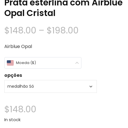
Prata esterlina com Airblue
Opal Cristal
Faixa
$
148.00
–
$
198.00
de
Airblue Opal
preço:
Moeda ($)
$148.00
opções
através
$198.00
$
148.00
In stock