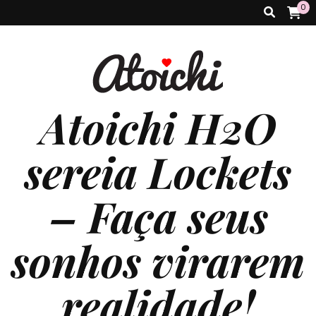
0
Atoichi H2O
sereia Lockets
– Faça seus
sonhos virarem
realidade!