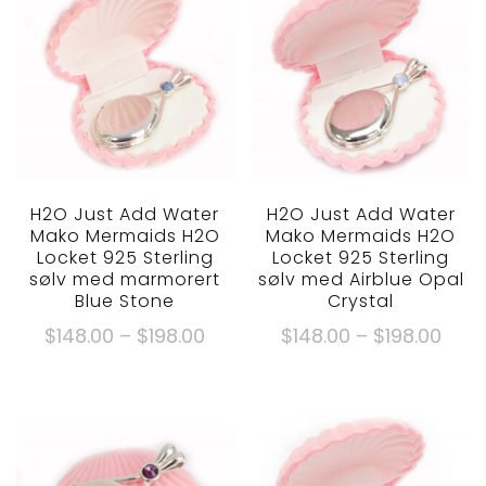
H2O Just Add Water
H2O Just Add Water
Mako Mermaids H2O
Mako Mermaids H2O
Locket 925 Sterling
Locket 925 Sterling
sølv med marmorert
sølv med Airblue Opal
Blue Stone
Crystal
Prisområde:
Pris
$
148.00
–
$
198.00
$
148.00
–
$
198.00
$148.00
$148
Dette
Dette
gjennom
gje
produktet
produktet
$198.00
$198
har
har
flere
flere
varianter.
varianter.