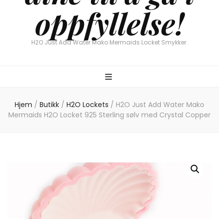
oppfyllelse!
H2O Just Add Water Mako Mermaids Locket Smykker.
Hjem
/
Butikk
/
H2O Lockets
/
H2O Just Add Water Mako
Mermaids H2O Locket 925 Sterling sølv med Crystal Copper