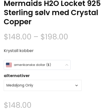
Mermaids H2O Locket 925
Sterling sølv med Crystal
Copper
Prisområde
$
148.00
–
$
198.00
$148.00
Krystall kobber
gjennom
amerikanske dollar ($)
$198.00
alternativer
$
148.00