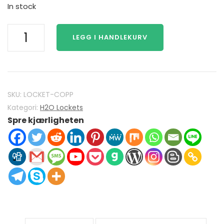
In stock
H2O
LEGG I HANDLEKURV
Just
Add
Water
Mako
Mermaids
SKU:
LOCKET-COPP
H2O
Kategori:
H2O Lockets
Spre kjærligheten
Locket
925
Sterling
sølv
med
Crystal
Copper
mengde