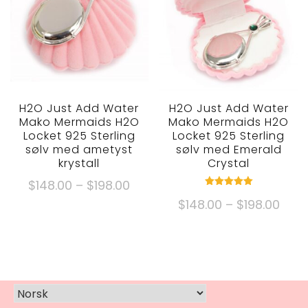
Alternativene
Alternativene
kan
kan
velges
velges
på
på
produktsiden
produktsiden
H2O Just Add Water
H2O Just Add Water
Mako Mermaids H2O
Mako Mermaids H2O
Locket 925 Sterling
Locket 925 Sterling
sølv med ametyst
sølv med Emerald
krystall
Crystal
Prisområde:
$
148.00
–
$
198.00
Vurdert
$148.00
Pris
$
148.00
–
$
198.00
5.00
Dette
ut av 5
gjennom
$148
produktet
Dette
$198.00
gje
har
produktet
$198
flere
har
varianter.
flere
Alternativene
varianter.