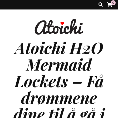
0
Atoichi H2O
Mermaid
Lockets – Få
drømmene
dine til å gå i