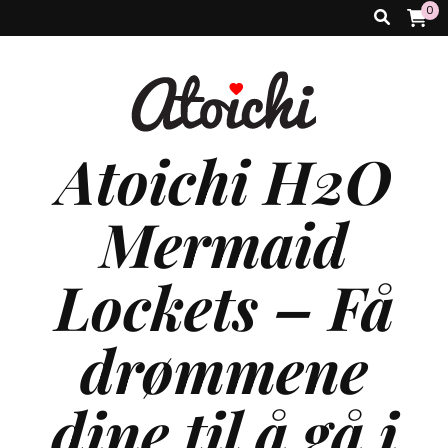
0
Atoichi H2O
Mermaid
Lockets – Få
drømmene
dine til å gå i