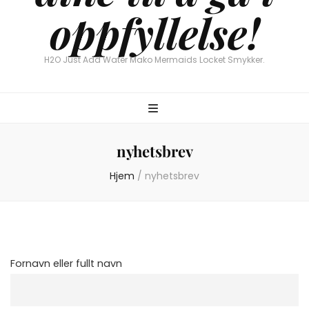
oppfyllelse!
H2O Just Add Water Mako Mermaids Locket Smykker.
nyhetsbrev
Hjem
/
nyhetsbrev
Fornavn eller fullt navn