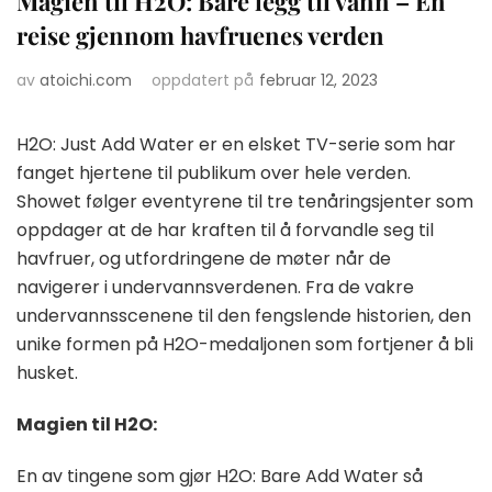
Magien til H2O: Bare legg til vann – En
reise gjennom havfruenes verden
av
atoichi.com
oppdatert på
februar 12, 2023
H2O: Just Add Water er en elsket TV-serie som har
fanget hjertene til publikum over hele verden.
Showet følger eventyrene til tre tenåringsjenter som
oppdager at de har kraften til å forvandle seg til
havfruer, og utfordringene de møter når de
navigerer i undervannsverdenen. Fra de vakre
undervannsscenene til den fengslende historien, den
unike formen på H2O-medaljonen som fortjener å bli
husket.
Magien til H2O:
En av tingene som gjør H2O: Bare Add Water så