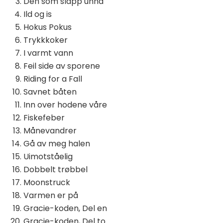
Den som slapp unna
Ild og is
Hokus Pokus
Trykkkoker
I varmt vann
Feil side av sporene
Riding for a Fall
Savnet båten
Inn over hodene våre
Fiskefeber
Månevandrer
Gå av meg halen
Uimotståelig
Dobbelt trøbbel
Moonstruck
Varmen er på
Gracie-koden, Del en
Gracie-koden, Del to