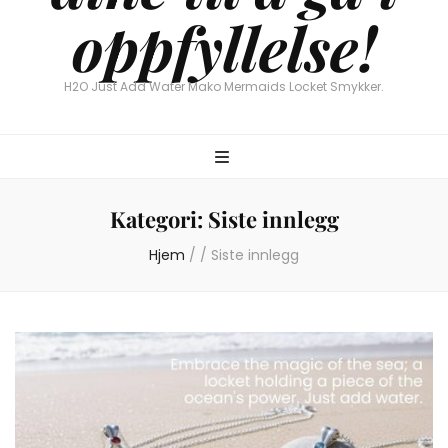
oppfyllelse!
H2O Just Add Water Mako Mermaids Locket Smykker.
Kategori:
Siste innlegg
Hjem
/
/
Siste innlegg