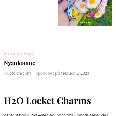
Siste innlegg
Nyankomne
av
atoichi.com
oppdatert på
februar 12, 2023
H2O Locket Charms
Atoichi har alltid vært en innovatør, produserer det