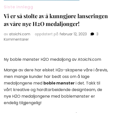
Siste innlegg
Vi er så stolte av å kunngjøre lanseringen
av våre nye H2O medaljonger!
av
atoichi.com
oppdatert på
februar 12, 2023
3
på
Kommentarer
Vi
er
så
Ny boble mønster H2O medaljong av Atoichi.com
stolte
av
Mange av dere har elsket H2o-skapene våre i årevis,
å
men mange kunder har bedt oss om å lage
kunngjøre
lanseringen
medaljongene med
boble mønster
i det. Takk til
av
vårt kreative og hardtarbeidende designteam, de
våre
nye H2O medaljongene med boblemønster er
nye
endelig tilgjengelig!
H2O
medaljonger!