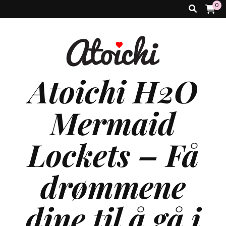
0
Atoichi H2O
Mermaid
Lockets – Få
drømmene
dine til å gå i