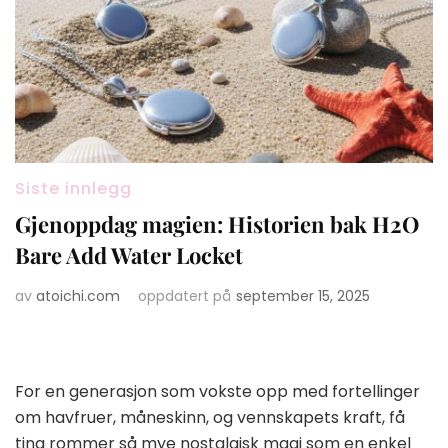
Siste innlegg
Gjenoppdag magien: Historien bak H2O
Bare Add Water Locket
av
atoichi.com
oppdatert på
september 15, 2025
For en generasjon som vokste opp med fortellinger
om havfruer, måneskinn, og vennskapets kraft, få
ting rommer så mye nostalgisk magi som en enkel