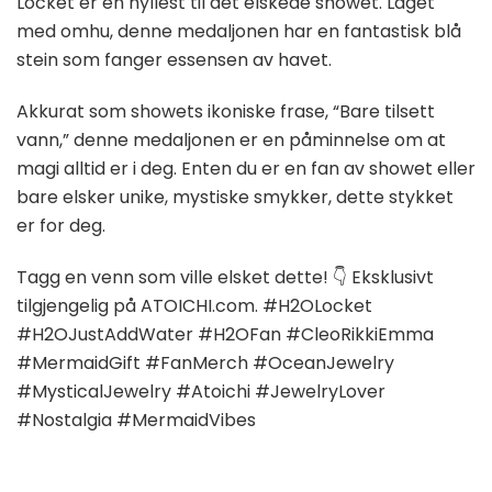
Locket er en hyllest til det elskede showet. Laget
med omhu, denne medaljonen har en fantastisk blå
stein som fanger essensen av havet.
Akkurat som showets ikoniske frase, “Bare tilsett
vann,” denne medaljonen er en påminnelse om at
magi alltid er i deg. Enten du er en fan av showet eller
bare elsker unike, mystiske smykker, dette stykket
er for deg.
Tagg en venn som ville elsket dette! 👇 Eksklusivt
tilgjengelig på ATOICHI.com. #H2OLocket
#H2OJustAddWater #H2OFan #CleoRikkiEmma
#MermaidGift #FanMerch #OceanJewelry
#MysticalJewelry #Atoichi #JewelryLover
#Nostalgia #MermaidVibes