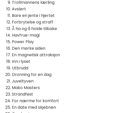
Trollmannens lærling
Avslørt
Bare en jente i hjertet
Forbrytelse og straff
Å ha og å holde tilbake
Havfrue-magi
Power Play
Den mørke siden
En magnetisk attraksjon
Inn i lyset
Utbrudd
Dronning for en dag
Juveltyven
Mako Masters
Strandfest
For nærme for komfort
En date med skjebnen