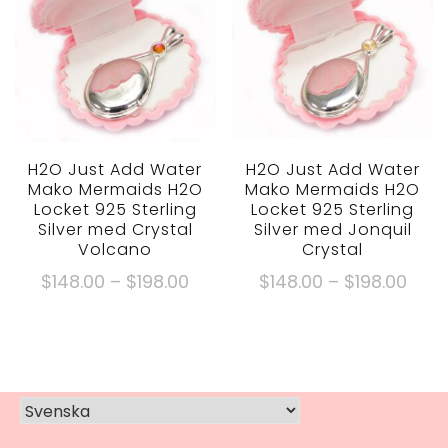
Alternativen
varianter.
kan
Alternativen
väljas
kan
på
väljas
produktsidan
på
produktsidan
H2O Just Add Water
H2O Just Add Water
Mako Mermaids H2O
Mako Mermaids H2O
Locket 925 Sterling
Locket 925 Sterling
Silver med Crystal
Silver med Jonquil
Volcano
Crystal
Prisklass:
Prisk
$
148.00
–
$
198.00
$
148.00
–
$
198.00
$148.00
$148
Denna
Denna
genom
gen
produkt
produkt
$198.00
$198
har
har
flera
flera
varianter.
varianter.
Alternativen
Alternativen