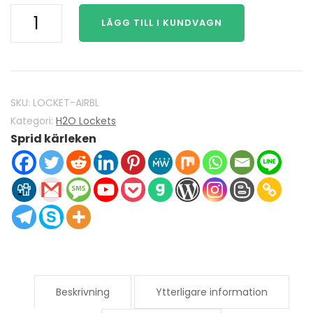
H2O
LÄGG TILL I KUNDVAGN
Just
Add
Water
Mako
Mermaids
SKU:
LOCKET-AIRBL
H2O
Kategori:
H2O Lockets
Sprid kärleken
Locket
925
Sterling
Silver
med
Airblue
Opal
Crystal
kvantitet
Beskrivning
Ytterligare information