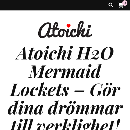
0
Atoichi H2O
Mermaid
Lockets – Gör
dina drömmar
till verklighet!