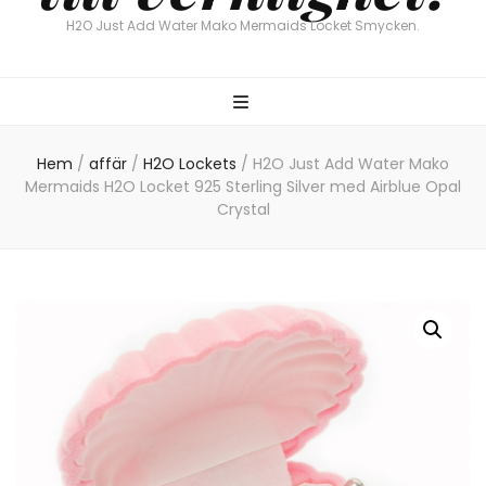
H2O Just Add Water Mako Mermaids Locket Smycken.
Hem
/
affär
/
H2O Lockets
/
H2O Just Add Water Mako
Mermaids H2O Locket 925 Sterling Silver med Airblue Opal
Crystal