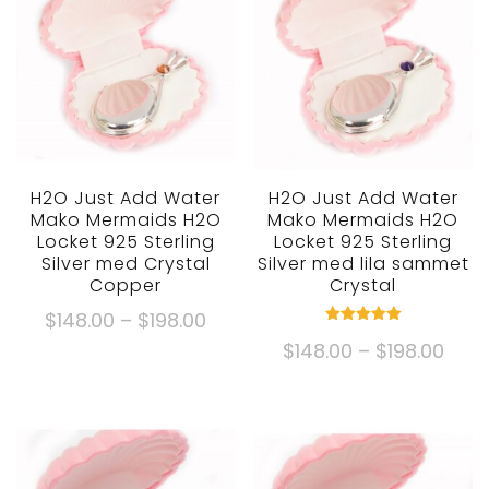
H2O Just Add Water
H2O Just Add Water
Mako Mermaids H2O
Mako Mermaids H2O
Locket 925 Sterling
Locket 925 Sterling
Silver med Crystal
Silver med lila sammet
Copper
Crystal
Prisklass:
$
148.00
–
$
198.00
Märk
$148.00
Prisk
$
148.00
–
$
198.00
5.00
Denna
ut ur 5
genom
$148
produkt
Denna
$198.00
gen
har
produkt
$198
flera
har
varianter.
flera