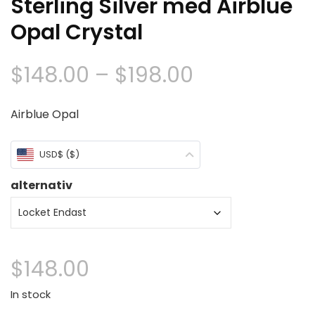
Sterling Silver med Airblue
Opal Crystal
Prisklass:
$
148.00
–
$
198.00
$148.00
Airblue Opal
genom
USD$ ($)
$198.00
alternativ
$
148.00
In stock