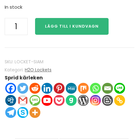
In stock
H2O
LÄGG TILL I KUNDVAGN
Just
Add
Water
Mako
Mermaids
SKU:
LOCKET-SIAM
H2O
Kategori:
H2O Lockets
Sprid kärleken
Locket
925
Sterling
Silver
med
Siam
Red
Crystal