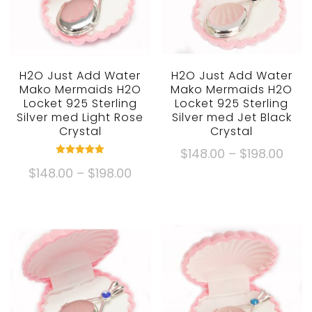
H2O Just Add Water
H2O Just Add Water
Mako Mermaids H2O
Mako Mermaids H2O
Locket 925 Sterling
Locket 925 Sterling
Silver med Light Rose
Silver med Jet Black
Crystal
Crystal
Prisk
$
148.00
–
$
198.00
Märk
$148
Prisklass:
$
148.00
–
$
198.00
5.00
Denna
ut ur 5
gen
$148.00
produkt
Denna
$198
genom
har
produkt
$198.00
flera
har
varianter.
flera
Alternativen
varianter.
kan
Alternativen
väljas
kan