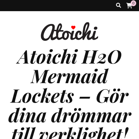
0
Atoichi H2O
Mermaid
Lockets – Gör
dina drömmar
till verklighet!