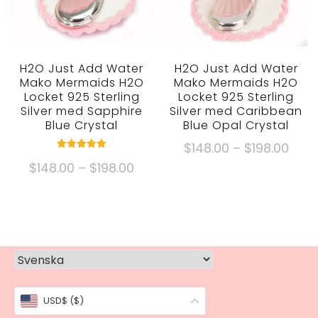
på
väljas
produktsidan
på
produktsidan
H2O Just Add Water
H2O Just Add Water
Mako Mermaids H2O
Mako Mermaids H2O
Locket 925 Sterling
Locket 925 Sterling
Silver med Sapphire
Silver med Caribbean
Blue Crystal
Blue Opal Crystal
Prisk
$
148.00
–
$
198.00
Märk
$148
Prisklass:
$
148.00
–
$
198.00
5.00
Denna
ut ur 5
gen
$148.00
produkt
Denna
$198
genom
har
produkt
$198.00
flera
har
varianter.
flera
Alternativen
varianter.
kan
Alternativen
väljas
USD$ ($)
kan