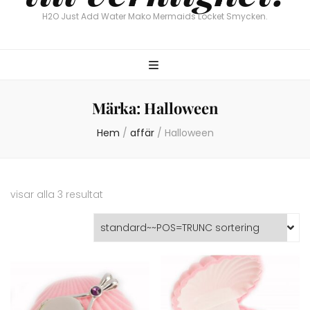
H2O Just Add Water Mako Mermaids Locket Smycken.
Märka:
Halloween
Hem
/
affär
/
Halloween
visar alla 3 resultat