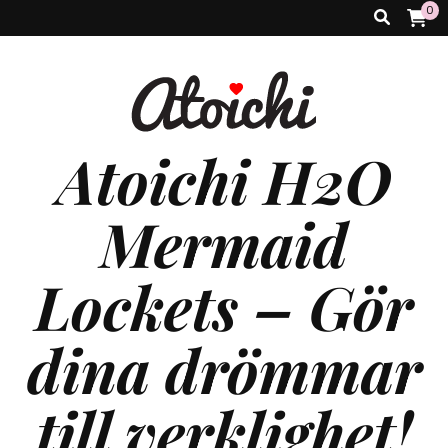
0
Atoichi H2O
Mermaid
Lockets – Gör
dina drömmar
till verklighet!