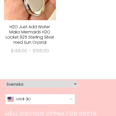
väljas
väljas
på
på
produktsidan
produktsidan
H2O Just Add Water
Mako Mermaids H2O
Locket 925 Sterling Silver
med Sun Crystal
Prisklass:
$
148.00
–
$
198.00
$148.00
Denna
genom
produkt
$198.00
har
flera
varianter.
Alternativen
USD$ ($)
kan
väljas
HÅLL ÖGONEN ÖPPNA FÖR NÄSTA
på