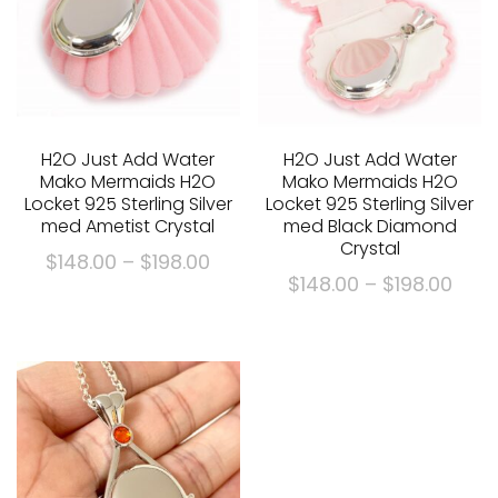
H2O Just Add Water
H2O Just Add Water
Mako Mermaids H2O
Mako Mermaids H2O
Locket 925 Sterling Silver
Locket 925 Sterling Silver
med Ametist Crystal
med Black Diamond
Crystal
Prisklass:
$
148.00
–
$
198.00
Prisk
$
148.00
–
$
198.00
$148.00
Denna
$148
genom
Denna
produkt
gen
$198.00
produkt
har
$198
har
flera
flera
varianter.
varianter.
Alternativen
Alternativen
kan
kan