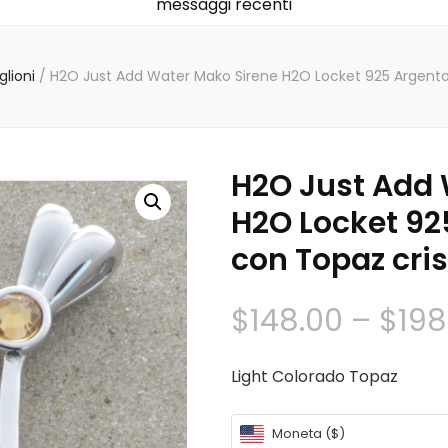
messaggi recenti
lioni
/
H2O Just Add Water Mako Sirene H2O Locket 925 Argento S
H2O Just Add 
H2O Locket 92
con Topaz cris
$
148.00
–
$
198
Light Colorado Topaz
Moneta ($)