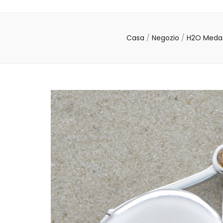
Casa
/
Negozio
/
H2O Medag