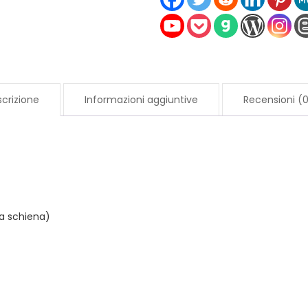
Argento
Sterling
con
Topaz
cristallo
crizione
Informazioni aggiuntive
Recensioni (
quantità
a schiena)