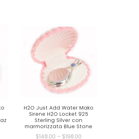
ko
H2O Just Add Water Mako
Sirene H2O Locket 925
paz
Sterling Silver con
marmorizzata Blue Stone
scia
Fascia
$
148.00
–
$
198.00