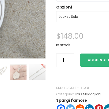
Opzioni
$
148.00
In stock
H2O
AGGIUNGI 
Just
Add
Water
Mako
Sirene
SKU:
LOCKET-LTCOL
H2O
Categoria:
H2O Medaglioni
Spargi l'amore
Locket
925