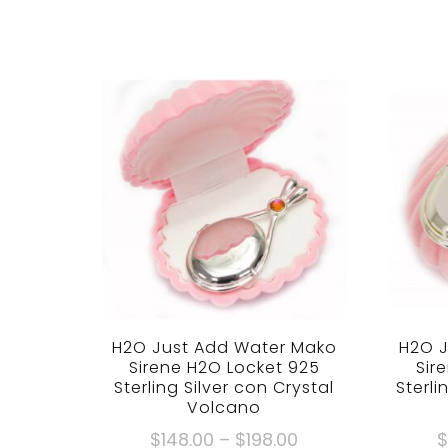
H2O Just Add Water Mako
H2O J
Sirene H2O Locket 925
Sir
Sterling Silver con Crystal
Sterli
Volcano
Fascia
$
148.00
–
$
198.00