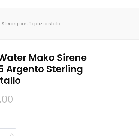
terling con Topaz cristallo
Water Mako Sirene
5 Argento Sterling
tallo
Fascia
.00
di
prezzo: