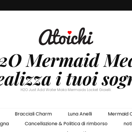
H2O Mermaid Med
alizza i tuoi sog
H2O Just Add Water Mako Mermaids Locket Gioielli.
Bracciali Charm
Luna Anelli
Mermaid C
gna
Cancellazione & Politica di rimborso
noti