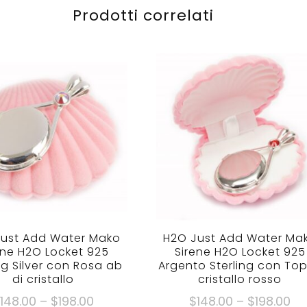
Prodotti correlati
ust Add Water Mako
H2O Just Add Water Ma
ene H2O Locket 925
Sirene H2O Locket 925
ng Silver con Rosa ab
Argento Sterling con To
di cristallo
cristallo rosso
Fascia
Fa
$
148.00
–
$
198.00
$
148.00
–
$
198.00