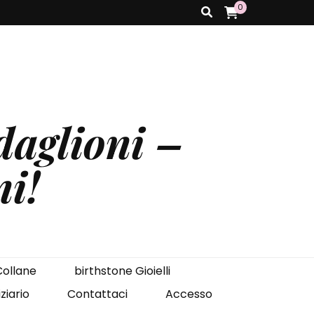
0
aglioni –
ni!
ollane
birthstone Gioielli
ziario
Contattaci
Accesso