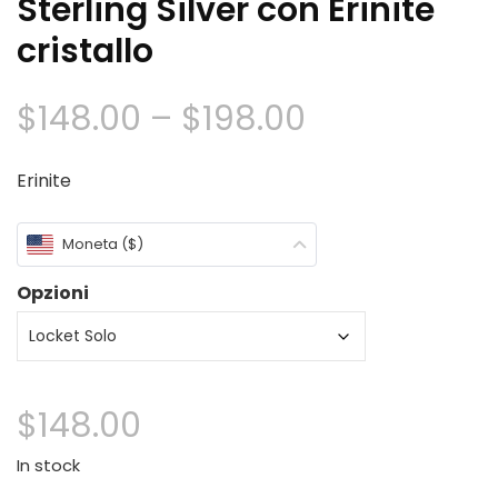
Sterling Silver con Erinite
cristallo
Fascia
$
148.00
–
$
198.00
di
Erinite
prezzo:
Moneta ($)
$148.00
Opzioni
Attraverso
$198.00
$
148.00
In stock