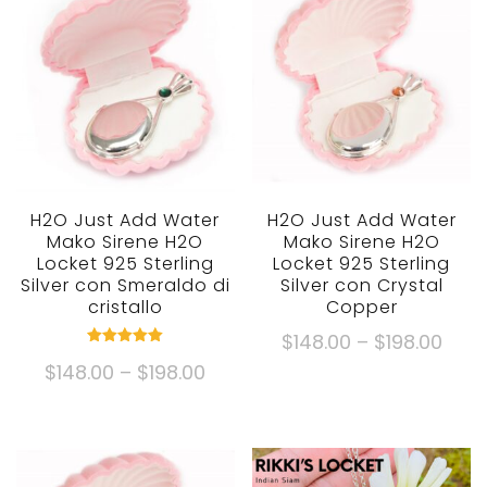
H2O Just Add Water
H2O Just Add Water
Mako Sirene H2O
Mako Sirene H2O
Locket 925 Sterling
Locket 925 Sterling
Silver con Smeraldo di
Silver con Crystal
cristallo
Copper
Fasc
$
148.00
–
$
198.00
nominale
di
Fascia
$
148.00
–
$
198.00
5.00
Questo
fuori da 5
prez
di
prodotto
Questo
$148
prezzo:
ha
prodotto
Attr
$148.00
più
ha