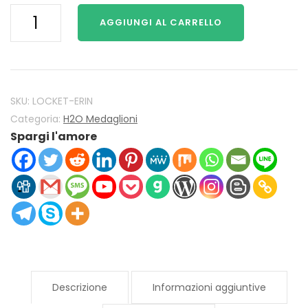
H2O
AGGIUNGI AL CARRELLO
Just
Add
Water
Mako
Sirene
SKU:
LOCKET-ERIN
H2O
Categoria:
H2O Medaglioni
Spargi l'amore
Locket
925
Sterling
Silver
con
Erinite
cristallo
quantità
Descrizione
Informazioni aggiuntive