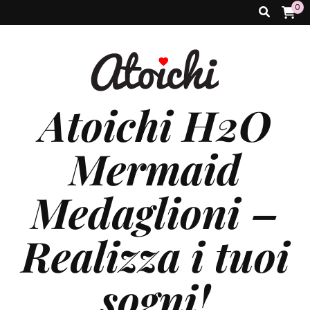
0
Atoichi H2O
Mermaid
Medaglioni –
Realizza i tuoi
sogni!