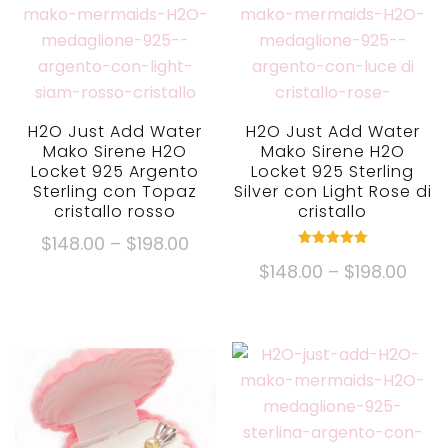
H2O Just Add Water
H2O Just Add Water
Mako Sirene H2O
Mako Sirene H2O
Locket 925 Argento
Locket 925 Sterling
Sterling con Topaz
Silver con Light Rose di
cristallo rosso
cristallo
Fascia
$
148.00
–
$
198.00
nominale
di
Fasc
$
148.00
–
$
198.00
5.00
Questo
fuori da 5
prezzo:
di
prodotto
Questo
$148.00
prez
ha
prodotto
Attraverso
$148
più
ha
$198.00
Attr
varianti.
più
$198
Le
varianti.
opzioni
Le