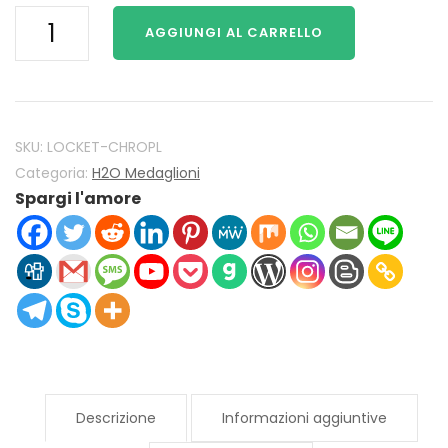
H2O
AGGIUNGI AL CARRELLO
Just
Add
Water
Mako
Sirene
SKU:
LOCKET-CHROPL
H2O
Categoria:
H2O Medaglioni
Spargi l'amore
Locket
925
Sterling
Silver
con
Chrysolite
Opal
cristallo
quantità
Descrizione
Informazioni aggiuntive