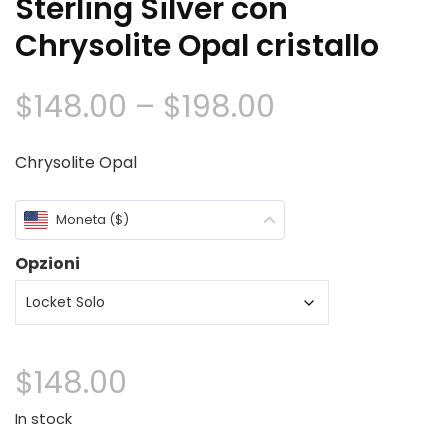
Sterling Silver con
Chrysolite Opal cristallo
Fascia
$
148.00
–
$
198.00
di
Chrysolite Opal
prezzo:
Moneta ($)
$148.00
Opzioni
Attraverso
$198.00
$
148.00
In stock