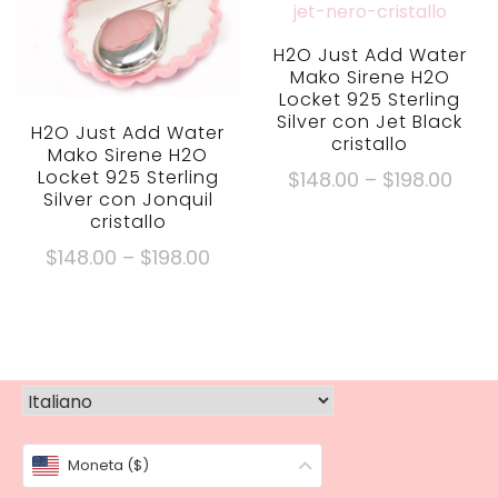
possono
opzioni
essere
possono
H2O Just Add Water
scelte
essere
Mako Sirene H2O
Locket 925 Sterling
sulla
scelte
Silver con Jet Black
pagina
sulla
H2O Just Add Water
cristallo
Mako Sirene H2O
del
pagina
Fasc
Locket 925 Sterling
$
148.00
–
$
198.00
prodotto
del
Silver con Jonquil
di
Questo
prodotto
cristallo
prez
prodotto
Fascia
$
148.00
–
$
198.00
$148
ha
di
Questo
Attr
più
prezzo:
prodotto
$198
varianti.
$148.00
ha
Le
Attraverso
più
opzioni
$198.00
varianti.
possono
Le
essere
Moneta ($)
opzioni
scelte
possono