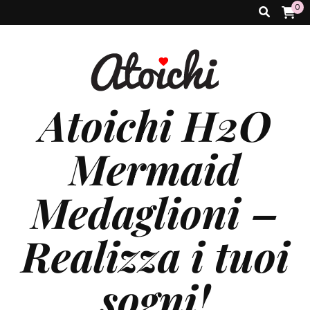
0
Atoichi H2O
Mermaid
Medaglioni –
Realizza i tuoi
sogni!