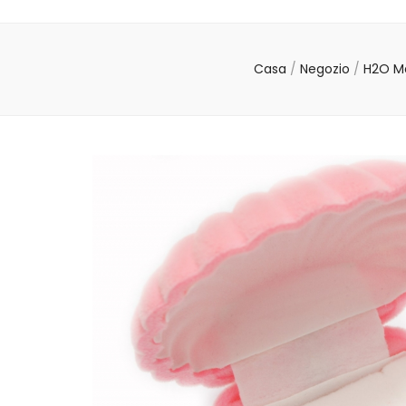
Casa
/
Negozio
/
H2O M