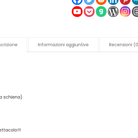
Sterling
Silver
con
Crystal
AB
crizione
Informazioni aggiuntive
Recensioni (
quantità
a schiena)
ttacolo!!!