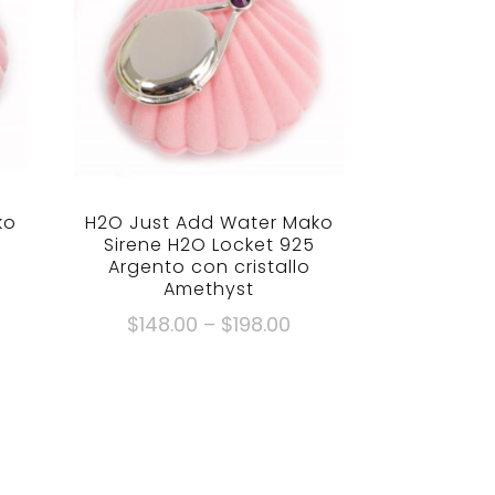
ko
H2O Just Add Water Mako
Sirene H2O Locket 925
Argento con cristallo
Amethyst
Fascia
$
148.00
–
$
198.00
di
scia
Questo
prezzo:
prodotto
$148.00
ezzo:
ha
Attraverso
48.00
più
$198.00
traverso
varianti.