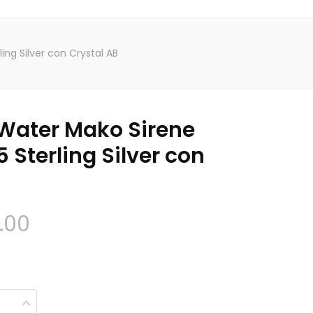
ng Silver con Crystal AB
Water Mako Sirene
 Sterling Silver con
Fascia
.00
di
prezzo: