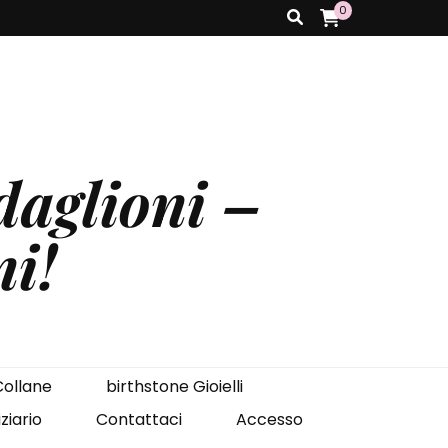
0
aglioni –
ni!
ollane
birthstone Gioielli
ziario
Contattaci
Accesso