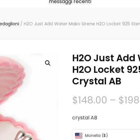
messaggi recenti
edaglioni
/
H2O Just Add Water Mako Sirene H2O Locket 925 Sterli
H2O Just Add 
H2O Locket 925
Crystal AB
$
148.00
–
$
198
crystal AB
Moneta ($)