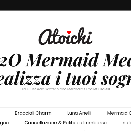
H2O Mermaid Med
alizza i tuoi sog
H2O Just Add Water Mako Mermaids Locket Gioielli.
Bracciali Charm
Luna Anelli
Mermaid C
gna
Cancellazione & Politica di rimborso
noti