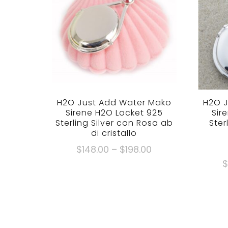
H2O Just Add Water Mako
H2O J
Sirene H2O Locket 925
Sir
Sterling Silver con Rosa ab
Ster
di cristallo
Fascia
$
148.00
–
$
198.00
di
Questo
prezzo:
prodotto
$148.00
ha
Attraverso
più
$198.00
varianti.