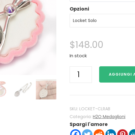
Opzioni
$
148.00
In stock
H2O
AGGIUNGI 
Just
Add
Water
Mako
Sirene
SKU:
LOCKET-CLRAB
H2O
Categoria:
H2O Medaglioni
Spargi l'amore
Locket
925