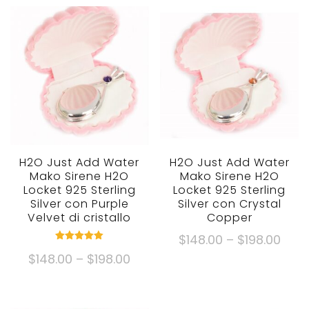
H2O Just Add Water
H2O Just Add Water
Mako Sirene H2O
Mako Sirene H2O
Locket 925 Sterling
Locket 925 Sterling
Silver con Purple
Silver con Crystal
Velvet di cristallo
Copper
Fasc
$
148.00
–
$
198.00
nominale
di
Fascia
$
148.00
–
$
198.00
5.00
Questo
fuori da 5
prez
di
prodotto
Questo
$148
prezzo:
ha
prodotto