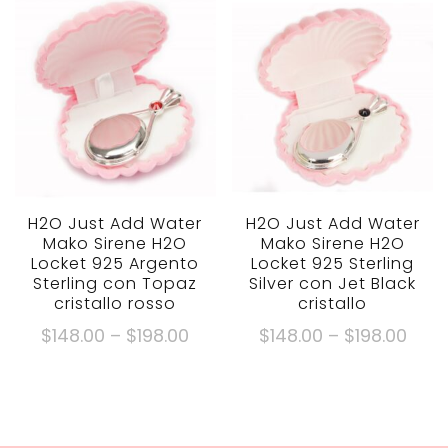
Attr
$148.00
più
ha
$198
Attraverso
varianti.
più
$198.00
Le
varianti.
opzioni
Le
possono
opzioni
essere
possono
scelte
essere
sulla
scelte
pagina
sulla
H2O Just Add Water
H2O Just Add Water
Mako Sirene H2O
Mako Sirene H2O
del
pagina
Locket 925 Argento
Locket 925 Sterling
prodotto
del
Sterling con Topaz
Silver con Jet Black
prodotto
cristallo rosso
cristallo
Fascia
Fasc
$
148.00
–
$
198.00
$
148.00
–
$
198.00
di
di
Questo
Questo
prezzo:
prez
prodotto
prodotto
$148.00
$148
ha
ha
Attraverso
Attr
più
più