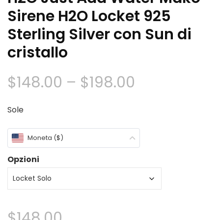
Sirene H2O Locket 925
Sterling Silver con Sun di
cristallo
Fascia
$
148.00
–
$
198.00
di
Sole
prezzo:
Moneta ($)
$148.00
Opzioni
Attraverso
$198.00
$
148.00