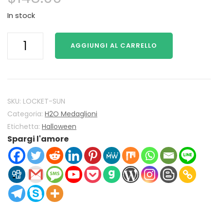
In stock
H2O
AGGIUNGI AL CARRELLO
Just
Add
Water
Mako
Sirene
SKU:
LOCKET-SUN
H2O
Categoria:
H2O Medaglioni
Locket
Etichetta:
Halloween
Spargi l'amore
925
Sterling
Silver
con
Sun
di
cristallo