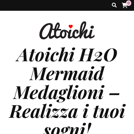
0
Atoichi H2O
Mermaid
Medaglioni –
Realizza i tuoi
sogni!