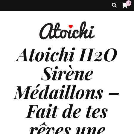
0
Atoichi H2O
Sirène
Médaillons –
Fait de tes
rêves une