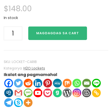
ng
$
148.00
$198.00
In stock
H2O
MAGDAGDAG SA CART
lamang
magdagdag
ng
tubig
mako
SKU:
LOCKET-CARIB
mermaids
Kategorya:
H2O Lockets
Ikalat ang pagmamahal
H2O
locket
925
Sterling
Silver
sa