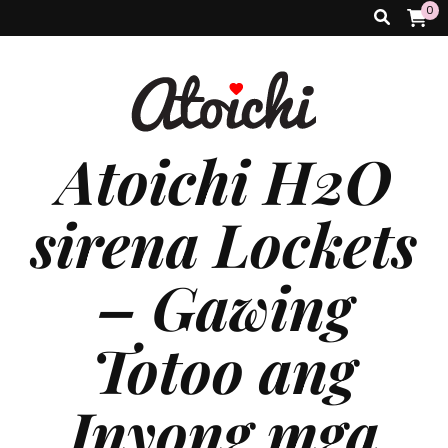
0
Atoichi H2O
sirena Lockets
– Gawing
Totoo ang
Inyong mga