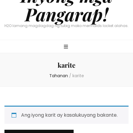
Pangarap!
H2O lamang magdagdag ng tubig mako mermaids locket alahas.
karite
Tahanan
/
karite
Ang iyong karit ay kasalukuyang bakante.