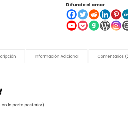
Difunde el amor
Medallones
925
Plata
esterlina
con
Crystal
Light
cripción
Información Adicional
Comentarios (
Rose
cantidad
!
en la parte posterior)