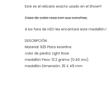
Este es el relicario exacto usado en el Show!!!
Caso de color rosa con sus conchas,
A los fans de H2O les encantará este medallón.!
DESCRIPCIÓN:
Material: 925 Plata esterlina
color de piedra: Light Rose
medallón Peso: 13.2 gramo (0.46 onz)
medallón Dimensión: 25 X 49 mm