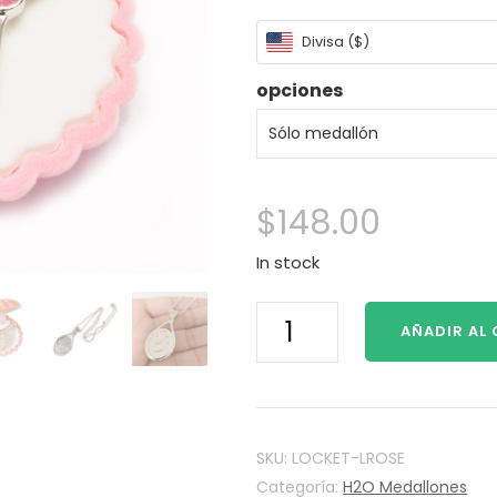
de los
clientes
Divisa ($)
opciones
$
148.00
In stock
H2O
AÑADIR AL
SIRENAS
DEL
MAR
Mako
sirenas
SKU:
LOCKET-LROSE
H2O
Categoría:
H2O Medallones