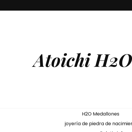
Atoichi H2O
H2O Medallones
joyería de piedra de nacimie