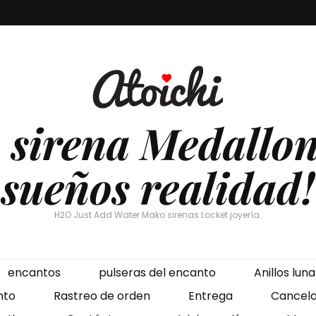
 sirena Medallon
sueños realidad!
H2O Just Add Water Mako sirenas Locket joyería.
encantos
pulseras del encanto
Anillos luna
nto
Rastreo de orden
Entrega
Cancela