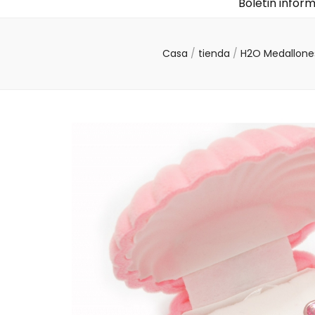
Boletin infor
Casa
/
tienda
/
H2O Medallon