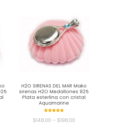
ko
H2O SIRENAS DEL MAR Mako
925
sirenas H2O Medallones 925
al
Plata esterlina con cristal
Aquamarine
puntuación
ama
Gama
$
148.00
–
$
198.00
4.82
fuera de 5
de