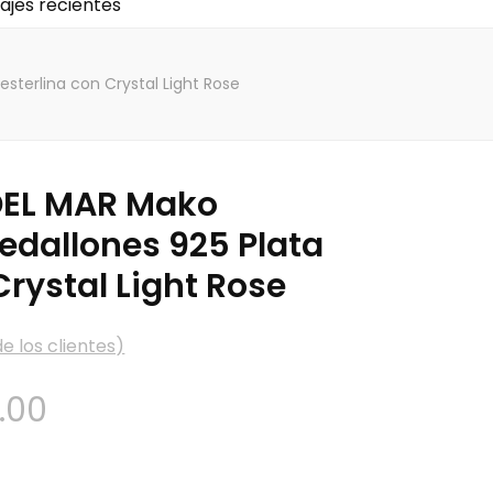
jes recientes
sterlina con Crystal Light Rose
DEL MAR Mako
edallones 925 Plata
Crystal Light Rose
e los clientes)
Gama
.00
de