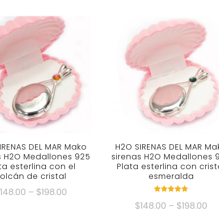
IRENAS DEL MAR Mako
H2O SIRENAS DEL MAR Ma
s H2O Medallones 925
sirenas H2O Medallones 
ta esterlina con el
Plata esterlina con crist
olcán de cristal
esmeralda
Gama
$
148.00
–
$
198.00
puntuación
de
G
$
148.00
–
$
198.00
5.00
Este
fuera de 5
precios:
de