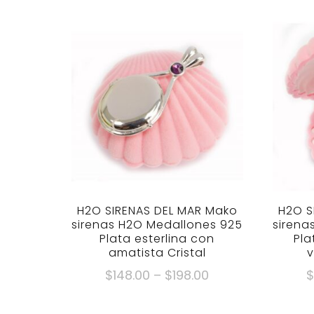
H2O SIRENAS DEL MAR Mako
H2O S
sirenas H2O Medallones 925
sirena
Plata esterlina con
Pla
amatista Cristal
v
Gama
$
148.00
–
$
198.00
de
Este
precios: