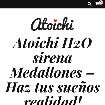
0
Atoichi H2O
sirena
Medallones –
Haz tus sueños
realidad!