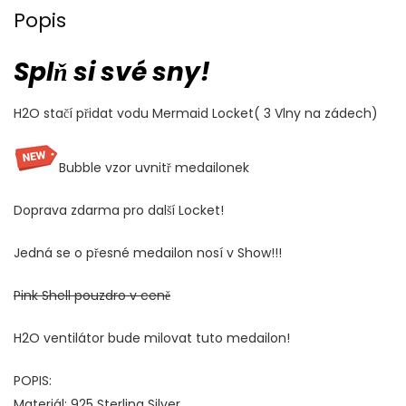
Popis
Splň si své sny!
H2O stačí přidat vodu Mermaid Locket( 3 Vlny na zádech)
Bubble vzor uvnitř medailonek
Doprava zdarma pro další Locket!
Jedná se o přesné medailon nosí v Show!!!
Pink Shell pouzdro v ceně
H2O ventilátor bude milovat tuto medailon!
POPIS:
Materiál: 925 Sterling Silver