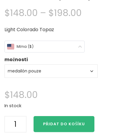
Cenové
$
148.00
–
$
198.00
rozpětí:
Light Colorado Topaz
$148.00
Měna ($)
přes
možnosti
$198.00
$
148.00
In stock
H2O
PŘIDAT DO KOŠÍKU
stačí