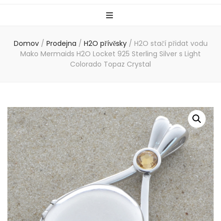
Domov
/
Prodejna
/
H2O přívěsky
/
H2O stačí přidat vodu
Mako Mermaids H2O Locket 925 Sterling Silver s Light
Colorado Topaz Crystal