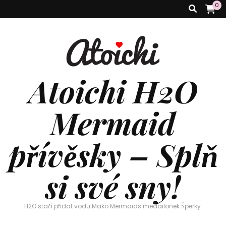
0
Atoichi H2O
Mermaid
přívěsky – Splň
si své sny!
H2O stačí přidat vodu Mako Mermaids medailonek Šperky.