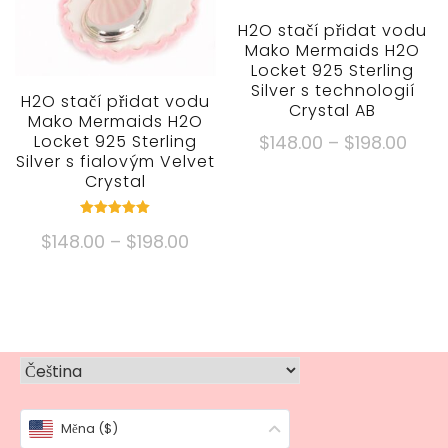
vybrat
vybrat
H2O stačí přidat vodu
na
na
Mako Mermaids H2O
Locket 925 Sterling
stránce
stránce
Silver s technologií
produktu
produktu
H2O stačí přidat vodu
Crystal AB
Mako Mermaids H2O
Cen
Locket 925 Sterling
$
148.00
–
$
198.00
Silver s fialovým Velvet
rozpě
Tento
Crystal
$148
produkt
přes
má
Hodnocené
Cenové
$
148.00
–
$
198.00
5.00
$198
více
mimo 5
rozpětí:
Tento
variant.
$148.00
produkt
Možnosti
přes
má
lze
$198.00
více
vybrat
variant.
na
Možnosti
stránce
Měna ($)
lze
produktu