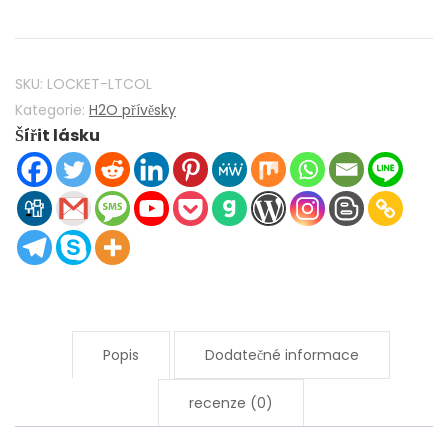
přidat
vodu
Mako
Mermaids
SKU:
LOCKET-LTCOL
H2O
Kategorie:
H2O přívěsky
Šířit lásku
Locket
925
Sterling
Silver
s
Light
Colorado
Topaz
Crystal
Popis
Dodatečné informace
Množství
recenze (0)