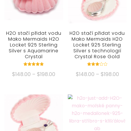
H2O stačí přidat vodu
H2O stačí přidat vodu
Mako Mermaids H2O
Mako Mermaids H2O
Locket 925 Sterling
Locket 925 Sterling
Silver s Aquamarine
Silver s technologií
Crystal
Crystal Rose Gold
Hodnocené
Hodnocené
Cenové
Cen
$
148.00
–
$
198.00
$
148.00
–
$
198.00
4.82
3.00
mimo 5
mimo
rozpětí:
rozpě
5
Tento
Tento
$148.00
$148
produkt
produkt
přes
přes
má
má
$198.00
$198
více
více
variant.
variant.
Možnosti
Možnosti
lze
lze