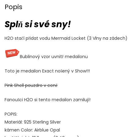
Popis
Splň si své sny!
H2O stačí přidat vodu Mermaid Locket (3 Vlny na zádech)
Bublinový vzor uvnitř medailonu
Toto je medailon Exact nošený v Show!!!
Pink Shell pouzdro v ceně
Fanoušci H2O si tento medailon zamilují!
POPIS:
Materiál: 925 Sterling Silver
kámen Color: Airblue Opal