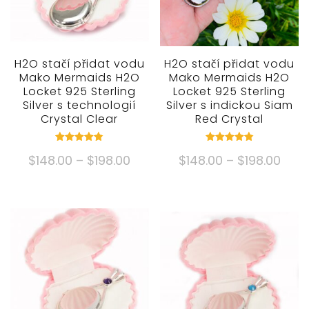
H2O stačí přidat vodu
H2O stačí přidat vodu
Mako Mermaids H2O
Mako Mermaids H2O
Locket 925 Sterling
Locket 925 Sterling
Silver s technologií
Silver s indickou Siam
Crystal Clear
Red Crystal
Hodnocené
Hodnocené
Cenové
Cen
$
148.00
–
$
198.00
$
148.00
–
$
198.00
4.83
4.89
mimo 5
mimo 5
rozpětí:
rozpě
Tento
Tento
$148.00
$148
produkt
produkt
přes
přes
má
má
$198.00
$198
více
více
variant.
variant.
Možnosti
Možnosti
lze
lze