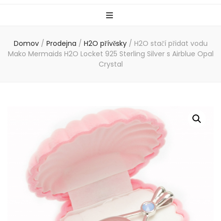
Domov
/
Prodejna
/
H2O přívěsky
/
H2O stačí přidat vodu
Mako Mermaids H2O Locket 925 Sterling Silver s Airblue Opal
Crystal