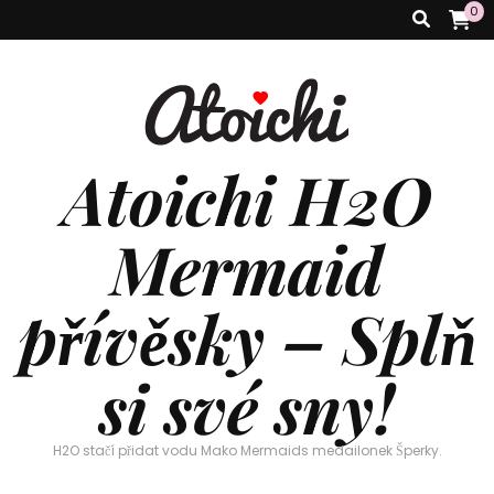
0
Atoichi H2O
Mermaid
přívěsky – Splň
si své sny!
H2O stačí přidat vodu Mako Mermaids medailonek Šperky.