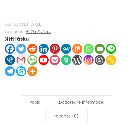
přidat
vodu
Mako
Mermaids
SKU:
LOCKET-AIRBL
H2O
Kategorie:
H2O přívěsky
Šířit lásku
Locket
925
Sterling
Silver
s
Airblue
Opal
Crystal
Množství
Popis
Dodatečné informace
recenze (0)