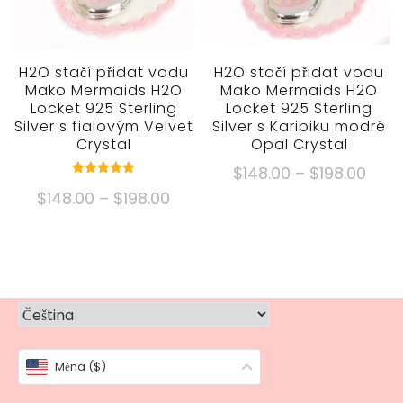
vybrat
vybrat
na
na
stránce
stránce
produktu
produktu
H2O stačí přidat vodu
H2O stačí přidat vodu
Mako Mermaids H2O
Mako Mermaids H2O
Locket 925 Sterling
Locket 925 Sterling
Silver s fialovým Velvet
Silver s Karibiku modré
Crystal
Opal Crystal
Cen
$
148.00
–
$
198.00
Hodnocené
rozpě
Cenové
$
148.00
–
$
198.00
5.00
Tento
mimo 5
$148
rozpětí:
produkt
Tento
přes
$148.00
má
produkt
$198
přes
více
má
$198.00
variant.
více
Možnosti
variant.
lze
Možnosti
vybrat
Měna ($)
lze
na
vybrat