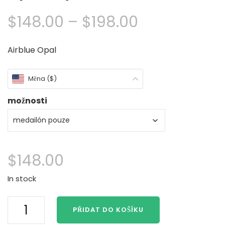
Cenové
$
148.00
–
$
198.00
rozpětí:
Airblue Opal
$148.00
Měna ($)
přes
možnosti
$198.00
$
148.00
In stock
H2O
PŘIDAT DO KOŠÍKU
stačí