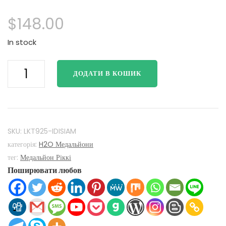
$
148.00
In stock
H2O
ДОДАТИ В КОШИК
Просто
додай
води
Мако
Русалки
SKU:
LKT925-IDISIAM
H2O
категорія:
H2O Медальйони
медальйон
тег:
Медальйон Ріккі
Поширювати любов
925
Срібні
з
індійським
Siam