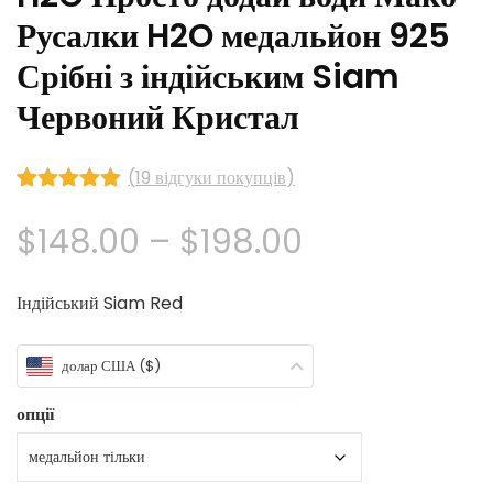
Русалки H2O медальйон 925
Срібні з індійським Siam
Червоний Кристал
(
19
відгуки покупців)
номінальний
19
4.89
з 5 на
Ціновий
$
148.00
–
$
198.00
основі
відгуки
діапазон:
клієнтів
Індійський Siam Red
$148.00
долар США ($)
через
опції
$198.00