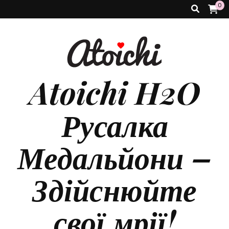
0
Atoichi H2O
Русалка
Медальйони –
Здійснюйте
свої мрії!