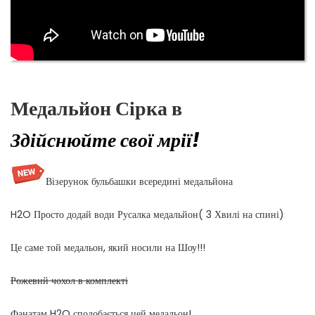
Медальйон Сірка в
Здійснюйте свої мрії!
Візерунок бульбашки всередині медальйона
H2O Просто додай води Русалка медальйон( 3 Хвилі на спині)
Це саме той медальон, який носили на Шоу!!!
Рожевий чохол в комплекті
Фанатам H2O сподобається цей медальон!