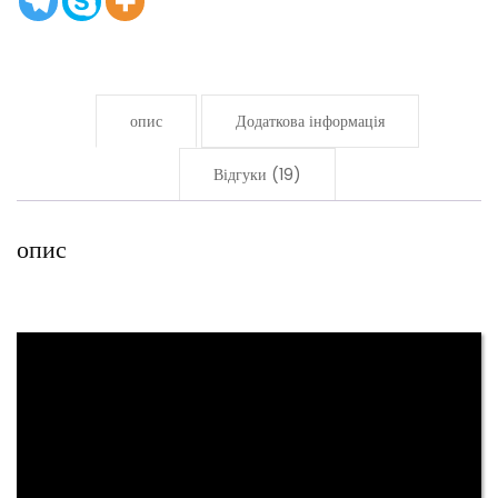
Червоний
Кристал
кількість
опис
Додаткова інформація
Відгуки (19)
опис