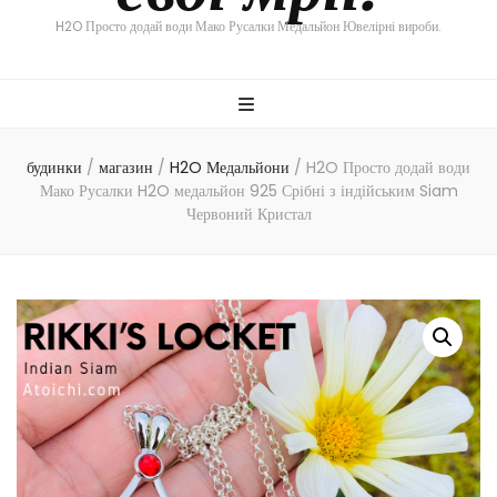
H2O Просто додай води Мако Русалки Медальйон Ювелірні вироби.
будинки
/
магазин
/
H2O Медальйони
/
H2O Просто додай води
Мако Русалки H2O медальйон 925 Срібні з індійським Siam
Червоний Кристал