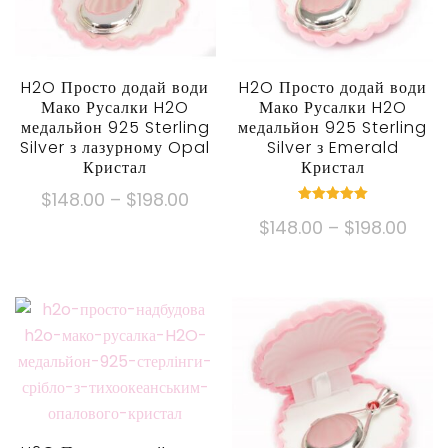
H2O Просто додай води
H2O Просто додай води
Мако Русалки H2O
Мако Русалки H2O
медальйон 925 Sterling
медальйон 925 Sterling
Silver з лазурному Opal
Silver з Emerald
Кристал
Кристал
Ціновий
$
148.00
–
$
198.00
номінальний
діапазон:
Ціно
$
148.00
–
$
198.00
5.00
Цей
з 5
$148.00
діапа
продукт
Цей
через
$148
має
продукт
$198.00
через
кілька
має
$198
варіантів.
кілька
Опції
варіантів.
можна
Опції
вибрати
можна
на
вибрати