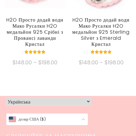
на
товару
сторінці
товару
H2O Просто додай води
H2O Просто додай води
Мако Русалки H2O
Мако Русалки H2O
медальйон 925 Срібні з
медальйон 925 Sterling
Провансі лаванди
Silver з Emerald
Кристал
Кристал
номінальний
номінальний
Ціновий
Ціно
$
148.00
–
$
198.00
$
148.00
–
$
198.00
5.00
5.00
з 5
з 5
діапазон:
діапа
Цей
Цей
$148.00
$148
продукт
продукт
через
через
має
має
$198.00
$198
кілька
кілька
варіантів.
варіантів.
Опції
Опції
долар США ($)
можна
можна
вибрати
вибрати
на
на