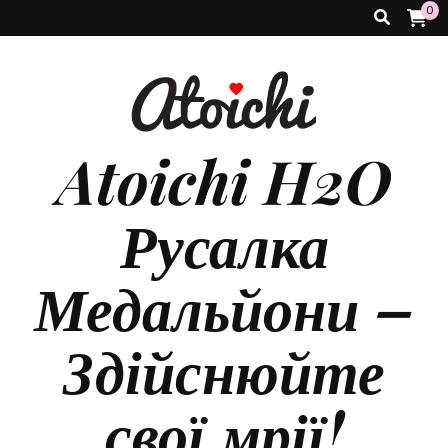
0
Atoichi H2O
Русалка
Медальйони –
Здійснюйте
свої мрії!