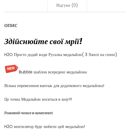
Відгуки (0)
опис
Здійснюйте свої мрії!
H2O Просто додай води Русалка медальйон( 3 Хвилі на спині)
Bubble шаблон всередині медальйона
Вільна перевезення вантаж для додаткового медальйона!
Це точна Медальйон носиться в шоу!!!
Рожевий чохол в комплекті
H2O вентилятор буде любити цей медальйон!