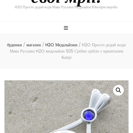
H2O Просто додай води Мако Русалки Медальйон Ювелірні вироби.
будинки
/
магазин
/
H2O Медальйони
/
H2O Просто додай води
Мако Русалки H2O медальйон 925 Срібне срібло з кришталем
Капрі