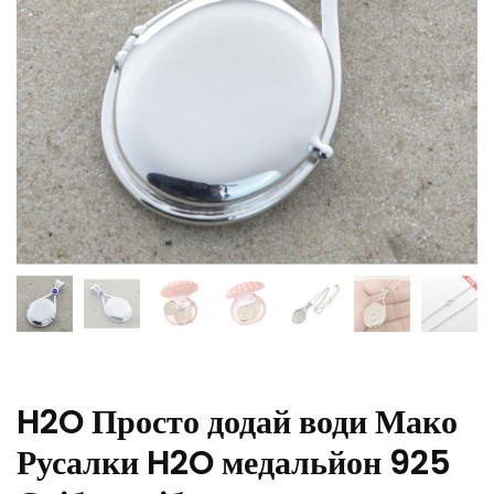
H2O Просто додай води Мако
Русалки H2O медальйон 925