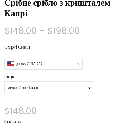
Срібне срібло з кришталем
Капрі
Ціновий
$
148.00
–
$
198.00
діапазон:
Capri Синій
$148.00
долар США ($)
через
опції
$198.00
$
148.00
In stock