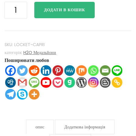
H2O
ДОДАТИ В КОШИК
Просто
додай
води
Мако
Русалки
SKU:
LOCKET-CAPRI
H2O
категорія:
H2O Медальйони
Поширювати любов
медальйон
925
Срібне
срібло
з
кришталем
Капрі
кількість
опис
Додаткова інформація