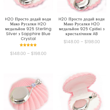
H2O Просто додай води
H2O Просто додай води
Мако Русалки H2O
Мако Русалки H2O
медальйон 925 Sterling
медальйон 925 Срібні з
Silver з Sapphire Blue
кристалічним AB
Crystal
Ціно
$
148.00
–
$
198.00
діапа
Цей
номінальний
Ціновий
$
148.00
–
$
198.00
5.00
$148
продукт
з 5
діапазон:
через
Цей
має
$148.00
$198
продукт
кілька
через
має
варіантів.
$198.00
кілька
Опції
варіантів.
можна
Опції
вибрати
можна
на
вибрати
сторінці