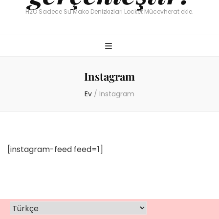
H2O Sadece Su Mako Denizkızları Locket Mücevherat ekle.
Instagram
Ev
/
Instagram
[
instagram-feed feed=1
]