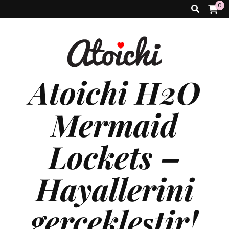
0
Atoichi H2O
Mermaid
Lockets –
Hayallerini
gerçekleştir!