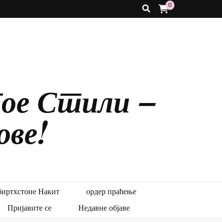
0
ое Стили –
ове!
биртхстоне Накит
ордер праћење
Пријавите се
Недавне објаве