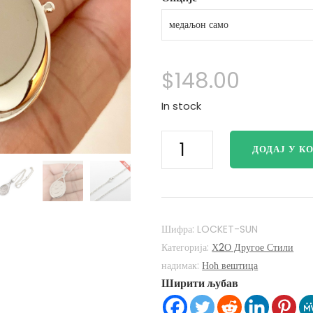
$
148.00
In stock
Х2О
ДОДАЈ У К
Јуст
Адд
Ватер
Мако
Мермаидс
Шифра:
LOCKET-SUN
Х2О
Категорија:
Х2О Другое Стили
Лоцкет
надимак:
Ноћ вештица
Ширити љубав
925
Стерлинг