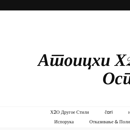
Атоицхи Х
Ост
Х2О Другое Стили
čari
Испорука
Отказивање & Поли