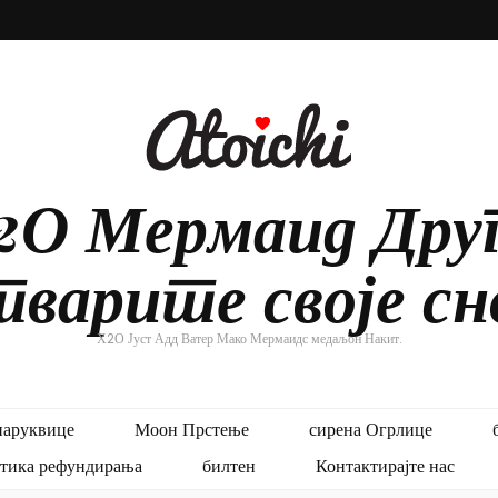
2О Мермаид Друг
варите своје сн
Х2О Јуст Адд Ватер Мако Мермаидс медаљон Накит.
наруквице
Моон Прстење
сирена Огрлице
тика рефундирања
билтен
Контактирајте нас