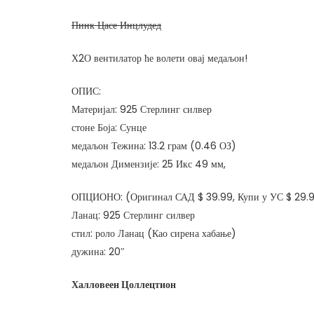
Пинк Цасе Инцлудед
Х2О вентилатор ће волети овај медаљон!
ОПИС:
Материјал: 925 Стерлинг силвер
стоне Боја: Сунце
медаљон Тежина: 13.2 грам (0.46 ОЗ)
медаљон Димензије: 25 Икс 49 мм,
ОПЦИОНО: (Оригинал САД $ 39.99, Купи у УС $ 29.
Ланац: 925 Стерлинг силвер
стил: роло Ланац (Као сирена хабање)
дужина: 20″
Халловеен Цоллецтион