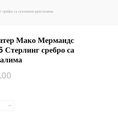
 сребро са сунчаним кристалима
Ватер Мако Мермаидс
 Стерлинг сребро са
талима
Распон
.00
цена:
$148.00
кроз