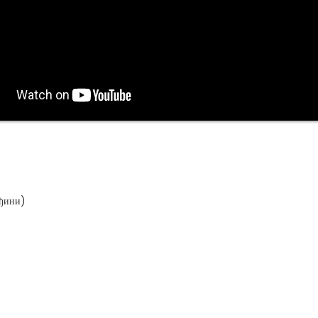
еђини)