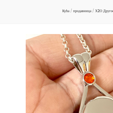
Кућа
/
продавница
/
Х2О Друго