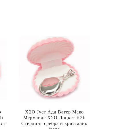
о
Х2О Јуст Адд Ватер Мако
25
Мермаидс Х2О Лоцкет 925
ист
Стерлинг сребра и кристално