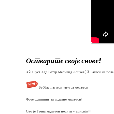
Остварите своје снове!
Х2О Јуст Адд Ватер Мермаид Лоцкет( 3 Таласи на пол
Буббле паттерн унутра медаљон
Фрее схиппинг за додатне медаљон!
Ово је Тачна медаљон носити у емисији!!!