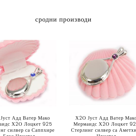
сродни производи
Јуст Адд Ватер Мако
Х2О Јуст Адд Ватер Мак
аидс Х2О Лоцкет 925
Мермаидс Х2О Лоцкет 9
нг силвер са Саппхире
Стерлинг силвер са Аметх