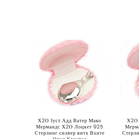
Х2О Јуст Адд Ватер Мако
Х2О 
Мермаидс Х2О Лоцкет 925
Мерм
Стерлинг силвер витх Вхите
Стерли