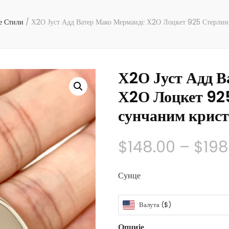
е Стили
/
Х2О Јуст Адд Ватер Мако Мермаидс Х2О Лоцкет 925 Стерлинг
Х2О Јуст Адд 
Х2О Лоцкет 925
сунчаним крис
$
148.00
–
$
198
Сунце
Валута ($)
Опције