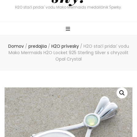
H2O stačí pridať vodu Mako Mermaids medailónik Šperky.
Domov
/
predajňa
/
H2O prívesky
/
H2O stačí pridať vodu
Mako Mermaids H2O Locket 925 Sterling Silver s chryzolit
Opal Crystal