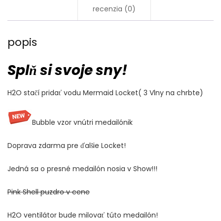
recenzia (0)
popis
Splň si svoje sny!
H2O stačí pridať vodu Mermaid Locket( 3 Vlny na chrbte)
Bubble vzor vnútri medailónik
Doprava zdarma pre ďalšie Locket!
Jedná sa o presné medailón nosia v Show!!!
Pink Shell puzdro v cene
H2O ventilátor bude milovať túto medailón!