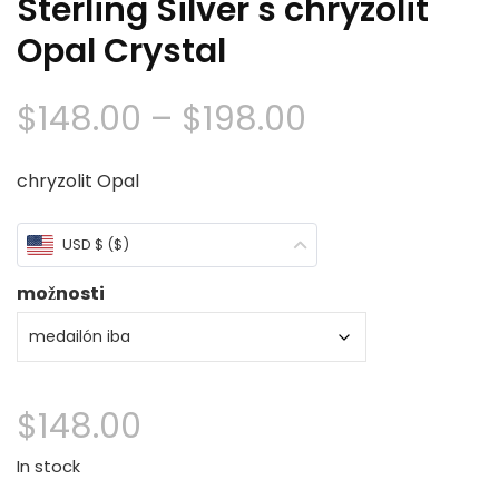
Sterling Silver s chryzolit
Opal Crystal
Cenové
$
148.00
–
$
198.00
rozpätie:
chryzolit Opal
$148.00
USD $ ($)
cez
možnosti
$198.00
$
148.00
In stock