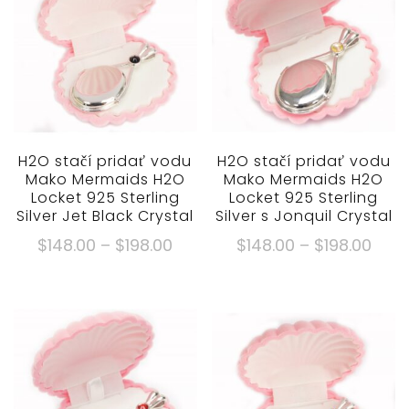
H2O stačí pridať vodu
H2O stačí pridať vodu
Mako Mermaids H2O
Mako Mermaids H2O
Locket 925 Sterling
Locket 925 Sterling
Silver Jet Black Crystal
Silver s Jonquil Crystal
Cenové
Cen
$
148.00
–
$
198.00
$
148.00
–
$
198.00
rozpätie:
rozp
Tento
Tento
$148.00
$148
produkt
produkt
cez
cez
má
má
$198.00
$198
viacero
viacero
variantov.
variantov.
Možnosti
Možnosti