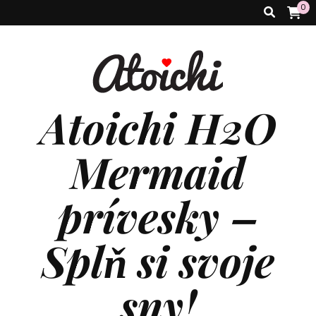
0
Atoichi H2O
Mermaid
prívesky –
Splň si svoje
sny!