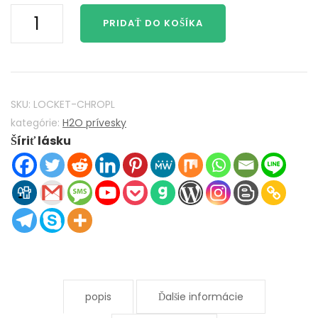
H2O
PRIDAŤ DO KOŠÍKA
stačí
pridať
vodu
Mako
Mermaids
SKU:
LOCKET-CHROPL
H2O
kategórie:
H2O prívesky
Šíriť lásku
Locket
925
Sterling
Silver
s
chryzolit
Opal
Crystal
množstvo
popis
Ďalšie informácie