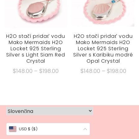
si
si
môžete
môžete
vybrať
vybrať
na
na
stránke
stránke
H2O stačí pridať vodu
H2O stačí pridať vodu
Mako Mermaids H2O
Mako Mermaids H2O
produktu
produktu
Locket 925 Sterling
Locket 925 Sterling
Silver s Light Siam Red
Silver s Karibiku modré
Crystal
Opal Crystal
Cenové
Cen
$
148.00
–
$
198.00
$
148.00
–
$
198.00
rozpätie:
rozp
Tento
Tento
$148.00
$148
produkt
produkt
cez
cez
má
má
$198.00
$198
viacero
viacero
variantov.
variantov.
Možnosti
Možnosti
USD $ ($)
si
si
môžete
môžete