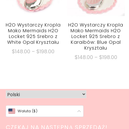
na
wybrać
stronie
na
produktu
stronie
produktu
H2O Wystarczy Kropla
H2O Wystarczy Kropla
Mako Mermaids H2O
Mako Mermaids H2O
Locket 925 Srebro z
Locket 925 Srebro z
White Opal Kryształu
Karaibów: Blue Opal
Kryształu
Zakres
$
148.00
–
$
198.00
Zakr
$
148.00
–
$
198.00
cen:
Ten
cen:
$148.00
Ten
produkt
$148
Poprzez
produkt
ma
Popr
$198.00
ma
wiele
$198
wiele
wariantów.
wariantów.
Opcje
Opcje
można
Waluta ($)
można
wybrać
wybrać
na
CZEKAJ NA NASTĘPNĄ SPRZEDAŻ!
na
stronie