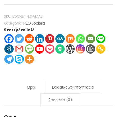
Mako
Mermaids
H2O
SKU:
LOCKET-LSIAMAB
Locket
Kategoria:
H2O Lockets
Szerzyć miłość
925
Srebro
z
Light
Siam
AB
Kryształu
Ilość
Opis
Dodatkowe informacje
Recenzje (0)