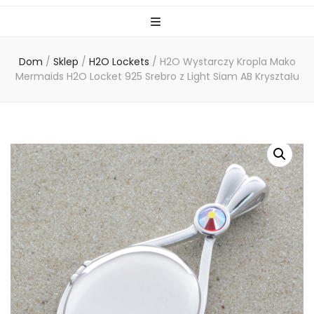
Dom
/
Sklep
/
H2O Lockets
/
H2O Wystarczy Kropla Mako
Mermaids H2O Locket 925 Srebro z Light Siam AB Kryształu