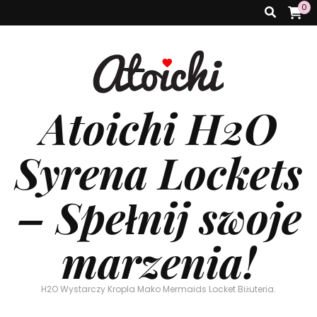
0
Atoichi H2O
Syrena Lockets
– Spełnij swoje
marzenia!
H2O Wystarczy Kropla Mako Mermaids Locket Biżuteria.