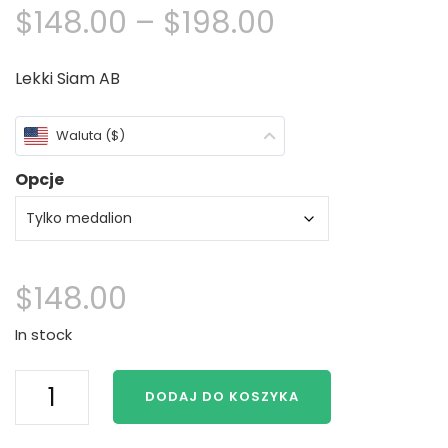
Zakres
$
148.00
–
$
198.00
cen:
Lekki Siam AB
$148.00
Waluta ($)
Poprzez
Opcje
$198.00
$
148.00
In stock
H2O
DODAJ DO KOSZYKA
Wystarczy
Kropla