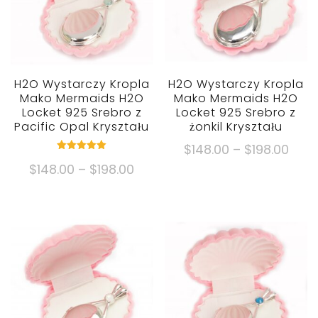
H2O Wystarczy Kropla
H2O Wystarczy Kropla
Mako Mermaids H2O
Mako Mermaids H2O
Locket 925 Srebro z
Locket 925 Srebro z
Pacific Opal Kryształu
żonkil Kryształu
Zakr
$
148.00
–
$
198.00
oceniono
cen:
Zakres
$
148.00
–
$
198.00
5.00
Ten
poza 5
$148
cen:
produkt
Ten
Popr
$148.00
ma
produkt
$198
Poprzez
wiele
ma
$198.00
wariantów.
wiele
Opcje
wariantów.
można
Opcje
wybrać
można