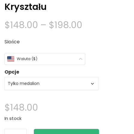
Kryształu
Zakres
$
148.00
–
$
198.00
cen:
Słońce
$148.00
Waluta ($)
Poprzez
Opcje
$198.00
$
148.00
In stock
H2O