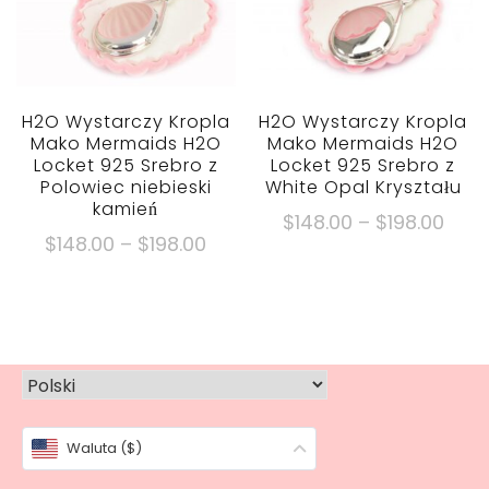
można
wybrać
wybrać
na
na
stronie
stronie
produktu
produktu
H2O Wystarczy Kropla
H2O Wystarczy Kropla
Mako Mermaids H2O
Mako Mermaids H2O
Locket 925 Srebro z
Locket 925 Srebro z
Polowiec niebieski
White Opal Kryształu
kamień
Zakr
$
148.00
–
$
198.00
Zakres
$
148.00
–
$
198.00
cen:
Ten
cen:
$148
Ten
produkt
$148.00
Popr
produkt
ma
Poprzez
ma
$198
wiele
$198.00
wiele
wariantów.
wariantów.
Opcje
Opcje
można
Waluta ($)
można
wybrać
wybrać
na