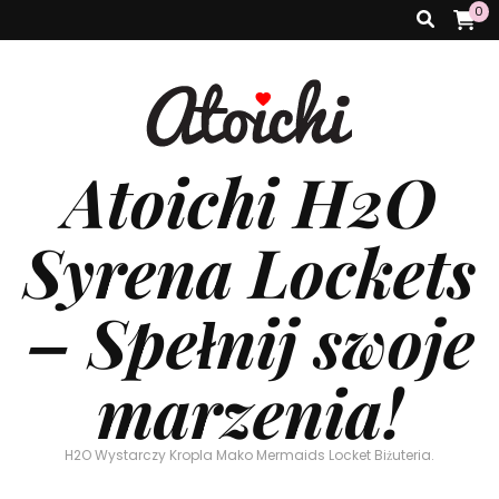
0
Atoichi H2O
Syrena Lockets
– Spełnij swoje
marzenia!
H2O Wystarczy Kropla Mako Mermaids Locket Biżuteria.