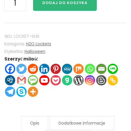
DODAJ DO KOSZYKA
Wystarczy
Kropla
Mako
Mermaids
H2O
SKU:
LOCKET-SUN
Locket
Kategoria:
H2O Lockets
925
Etykietka:
Halloween
Szerzyć miłość
Srebro
z
Sun
Kryształu
Ilość
Opis
Dodatkowe informacje