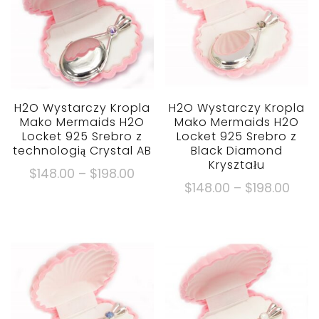
H2O Wystarczy Kropla
H2O Wystarczy Kropla
Mako Mermaids H2O
Mako Mermaids H2O
Locket 925 Srebro z
Locket 925 Srebro z
technologią Crystal AB
Black Diamond
Kryształu
Zakres
$
148.00
–
$
198.00
Zakr
$
148.00
–
$
198.00
cen:
Ten
cen:
$148.00
Ten
produkt
$148
Poprzez
produkt
ma
Popr
$198.00
ma
wiele
$198
wiele
wariantów.
wariantów.
Opcje
Opcje
można