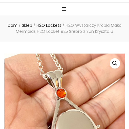
Dom
/
Sklep
/
H2O Lockets
/
H2O Wystarczy Kropla Mako
Mermaids H2O Locket 925 Srebro z Sun Kryształu