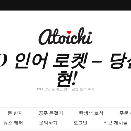
H2O 인어 로켓 –
현!
H2O 그냥 물 마코 인어 로켓 보석 추가.
문 반지
공주 목걸이
탄생석 보석
주문
뉴스 레터
문의하기
로그인
최근 게시물