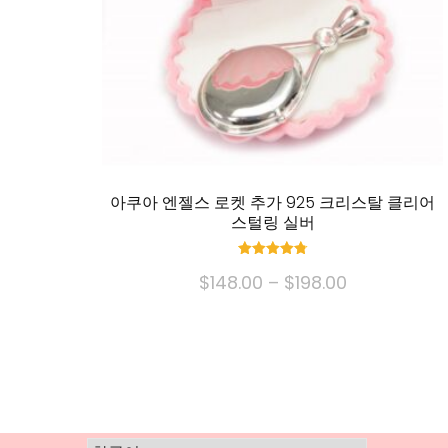
아쿠아 엔젤스 로켓 추가 925 크리스탈 클리어
스털링 실버
정격
가
$
148.00
–
$
198.00
4.83
중 5
격
이
대:
제
$148.00
품
~
에
을
는
통
여