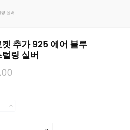
털링 실버
켓 추가 925 에어 블루
스털링 실버
가
.00
격
대:
$148.00
~