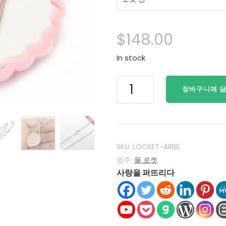
$
148.00
In stock
아
장바구니에 
쿠
아
엔
젤
스
SKU:
LOCKET-AIRBL
로
범주:
물 로켓
사랑을 퍼뜨리다
켓
추
가
925
에