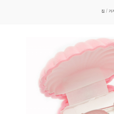
집
/
가