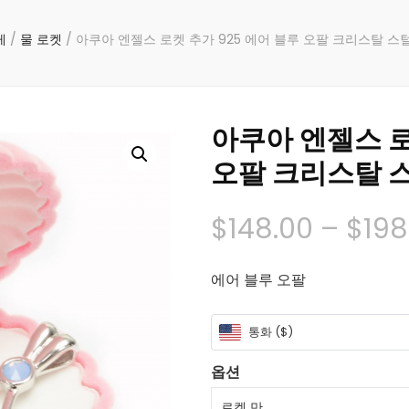
게
/
물 로켓
/
아쿠아 엔젤스 로켓 추가 925 에어 블루 오팔 크리스탈 스
아쿠아 엔젤스 로
오팔 크리스탈 
$
148.00
–
$
198
에어 블루 오팔
통화 ($)
옵션