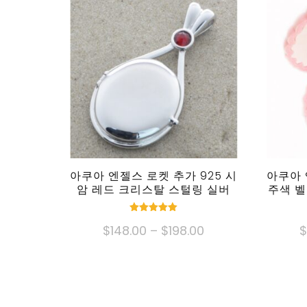
아쿠아 엔젤스 로켓 추가 925 시
아쿠아 
암 레드 크리스탈 스털링 실버
주색 벨
정격
가
$
148.00
–
$
198.00
5.00
중 5
격
이
대:
제
$148.00
품
~