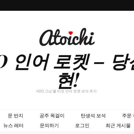
H2O 인어 로켓 –
현!
H2O 그냥 물 마코 인어 로켓 보석 추가.
문 반지
공주 목걸이
탄생석 보석
주문
뉴스 레터
문의하기
로그인
최근 게시물