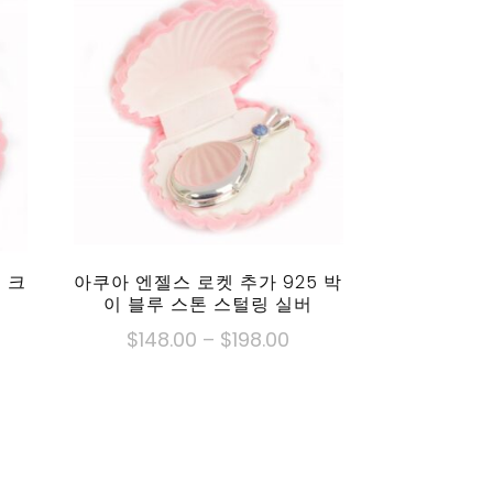
 크
아쿠아 엔젤스 로켓 추가 925 박
이 블루 스톤 스털링 실버
가
$
148.00
–
$
198.00
격
이
대:
제
48.00
$148.00
품
~
에
을
는