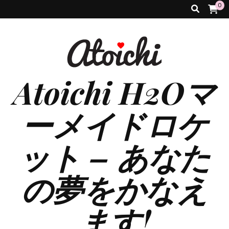
0
Atoichi H2Oマ
ーメイドロケ
ット – あなた
の夢をかなえ
ます!