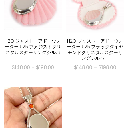
H2O ジャスト・アド・ウォ
H2O ジャスト・アド・ウォ
ーター 925 アメジストクリ
ーター 925 ブラックダイヤ
スタルスターリングシルバ
モンドクリスタルスターリ
ー
ングシルバー
価
価
$
148.00
–
$
198.00
$
148.00
–
$
198.00
格
格
こ
こ
帯:
帯:
の
の
$148.00
$148
商
商
を
を
品
品
通
通
に
に
し
し
は
は
て
て
複
複