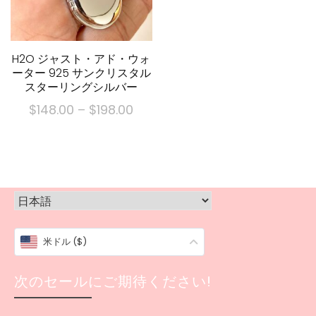
$198.00
$198
数
数
の
の
バ
バ
リ
リ
H2O ジャスト・アド・ウォ
ーター 925 サンクリスタル
エ
エ
スターリングシルバー
ー
ー
価
$
148.00
–
$
198.00
シ
シ
格
ョ
ョ
こ
帯:
ン
ン
の
$148.00
が
が
商
を
あ
あ
品
通
り
り
に
ま
ま
し
は
す.
す.
て
米ドル ($)
複
オ
オ
$198.00
数
プ
プ
次のセールにご期待ください!
の
シ
シ
バ
ョ
ョ