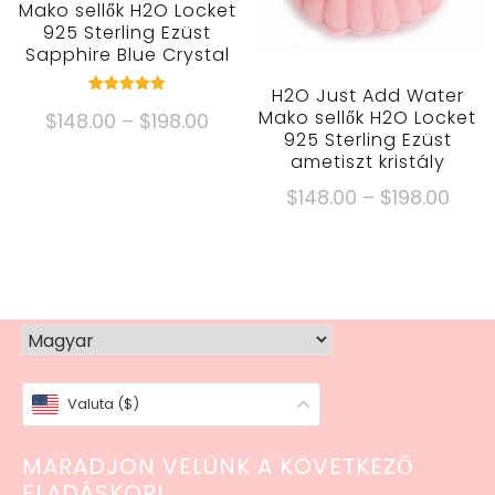
opciók
Mako sellők H2O Locket
925 Sterling Ezüst
a
Sapphire Blue Crystal
termékoldalon
választhatók
H2O Just Add Water
Névleges
Mako sellők H2O Locket
Árkategória:
$
148.00
–
$
198.00
5.00
kívül 5
925 Sterling Ezüst
$148.00
Ennek
ametiszt kristály
keresztül
a
Árka
$
148.00
–
$
198.00
$198.00
terméknek
$148
Ennek
több
kere
a
változata
$198
terméknek
van.
több
Az
változata
opciók
van.
a
Valuta ($)
Az
termékoldalon
opciók
választhatók
MARADJON VELÜNK A KÖVETKEZŐ
a
ELADÁSKOR!
termékoldalo