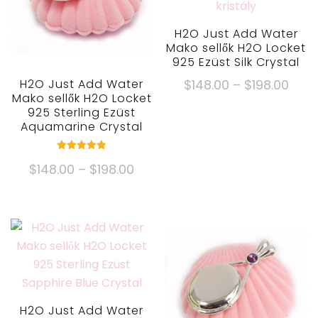
H2O Just Add Water
Mako sellők H2O Locket
925 Ezüst Silk Crystal
Árka
H2O Just Add Water
$
148.00
–
$
198.00
Mako sellők H2O Locket
$148
Ennek
925 Sterling Ezüst
kere
Aquamarine Crystal
a
$198
terméknek
Névleges
több
Árkategória:
$
148.00
–
$
198.00
4.82
kívül 5
változata
$148.00
Ennek
van.
keresztül
a
Az
$198.00
terméknek
opciók
több
a
változata
termékoldalo
van.
választhatók
Az
H2O Just Add Water