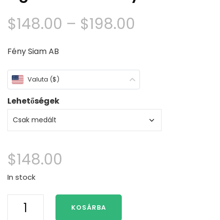
Árkategória
$
148.00
–
$
198.00
$148.00
Fény Siam AB
keresztül
Valuta ($)
$198.00
Lehetőségek
$
148.00
In stock
H2O
KOSÁRBA
Just