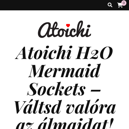
0
Atoichi H2O
Mermaid
Sockets –
Váltsd valóra
az álmaidat!