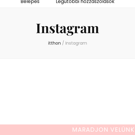
Belépés
Legutóbbi hozzászólások
Instagram
itthon
/
Instagram
MARADJON VELÜNK 