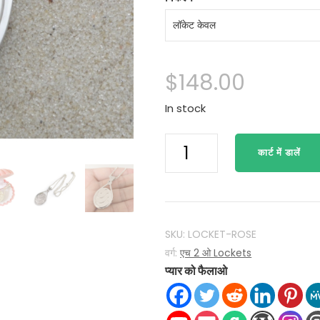
$
148.00
In stock
एच
कार्ट में डालें
2
ओ
बस
जल
मैको
SKU:
LOCKET-ROSE
Mermaids
वर्ग:
एच 2 ओ Lockets
प्यार को फैलाओ
H2O
लॉकेट
जोड़े