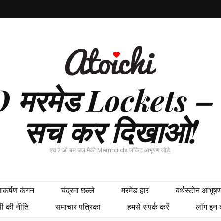
 मरमेड Lockets – अ
सच कर दिखाओ!
एच 2 ओ बस जल मैको Mermaids लॉकेट आभूषण जोड़े.
कर्षण कंगन
चंद्रमा छल्ले
मरमेड हार
बर्थस्टोन आभूष
सी की नीति
समाचार पत्रिका
हमसे संपर्क करें
लॉग इन क