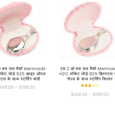
ओ बस जल मैको Mermaids
एच 2 ओ बस जल मैको Mermai
केट जोड़े 925 व्हाइट ओपल
H2O लॉकेट जोड़े 925 क्रिस्टल र
्टल के साथ स्टर्लिंग चांदी
गोल्ड के साथ स्टर्लिंग सिल्वर
मूल्य
$
148.00
–
$
198.00
रेटेड
सीमा:
मूल्
$
148.00
–
$
198.00
3.00
इस
से बाहर
$148.00
सीम
5
उत्पाद
इस
के
$1
में
उत्पाद
माध्यम
के