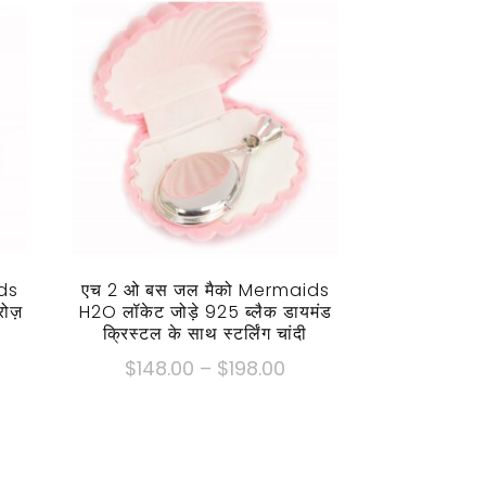
ds
एच 2 ओ बस जल मैको Mermaids
ोज़
H2O लॉकेट जोड़े 925 ब्लैक डायमंड
क्रिस्टल के साथ स्टर्लिंग चांदी
मूल्य
$
148.00
–
$
198.00
सीमा:
य
इस
$148.00
ा:
उत्पाद
के
48.00
में
माध्यम