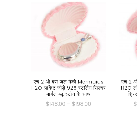
एच 2 ओ बस जल मैको Mermaids
एच 2 
H2O लॉकेट जोड़े 925 स्टर्लिंग सिल्वर
H2O लॉ
मार्बल ब्लू स्टोन के साथ
क्रिस
मूल्य
$
148.00
–
$
198.00
सीमा:
इस
$148.00
उत्पाद
के
में
माध्यम