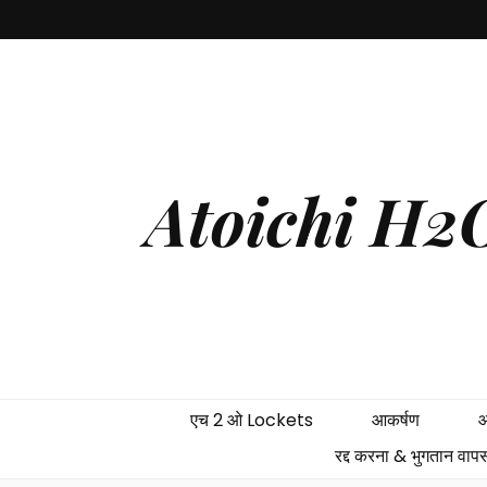
Atoichi H2O
एच 2 ओ Lockets
आकर्षण
आ
रद्द करना & भुगतान वाप