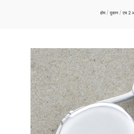
होम
/
दुकान
/
एच 2 