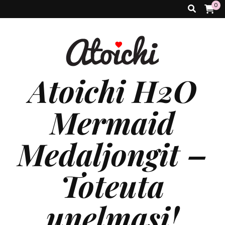
0
Atoichi H2O
Mermaid
Medaljongit –
Toteuta
unelmasi!