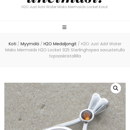
H2O Just Add Water Mako Mermaids Locket Korut.
Koti
/
Myymälä
/
H2O Medaljongit
/
H2O Just Add Water
Mako Mermaids H2O Locket 925 Sterlinghopea savustetulla
topaaskristallilla