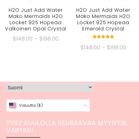
valita
H2O Just Add Water
H2O Just Add Water
tuotesivulta
Mako Mermaids H2O
Mako Mermaids H2O
Locket 925 Hopeaa
Locket 925 Hopeaa
Valkoinen Opal Crystal
Emerald Crystal
Hintaluokka:
$
148.00
–
$
198.00
Nimellinen
$148.00
Hint
$
148.00
–
$
198.00
5.00
Tästä
ulos 5
kautta
$148
tuotteesta
Tästä
$198.00
kaut
on
tuotteesta
$198
useita
on
muunnelmia.
useita
Vaihtoehdot
muunnelmia.
voidaan
Vaihtoehdot
valita
Valuutta ($)
voidaan
tuotesivulta
valita
PYSY KUULOLLA SEURAAVAA MYYNTIÄ
tuotesivulta
VARTEN!