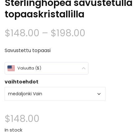
Sterlinghopea savustetulla
topaaskristallilla
Hintaluokka
$
148.00
–
$
198.00
$148.00
Savustettu topaasi
kautta
Valuutta ($)
$198.00
vaihtoehdot
$
148.00
In stock