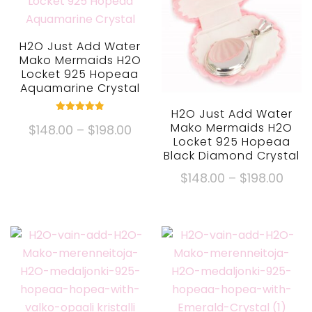
H2O Just Add Water
Mako Mermaids H2O
Locket 925 Hopeaa
Aquamarine Crystal
H2O Just Add Water
Nimellinen
Mako Mermaids H2O
Hintaluokka:
$
148.00
–
$
198.00
4.82
ulos 5
Locket 925 Hopeaa
$148.00
Tästä
Black Diamond Crystal
kautta
tuotteesta
Hint
$
148.00
–
$
198.00
$198.00
on
$148
Tästä
useita
kaut
tuotteesta
muunnelmia.
$198
on
Vaihtoehdot
useita
voidaan
muunnelmia.
valita
Vaihtoehdot
tuotesivulta
voidaan