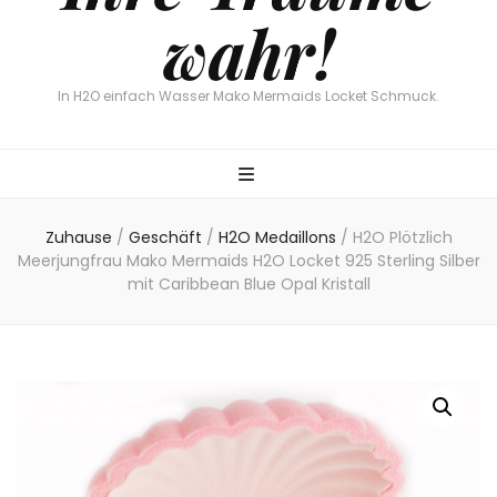
wahr!
In H2O einfach Wasser Mako Mermaids Locket Schmuck.
Zuhause
/
Geschäft
/
H2O Medaillons
/
H2O Plötzlich
Meerjungfrau Mako Mermaids H2O Locket 925 Sterling Silber
mit Caribbean Blue Opal Kristall