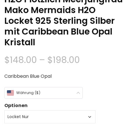
Mako Mermaids H2O
Locket 925 Sterling Silber
mit Caribbean Blue Opal
Kristall
Preisklasse:
$
148.00
–
$
198.00
$148.00
Caribbean Blue Opal
durch
Währung ($)
$198.00
Optionen