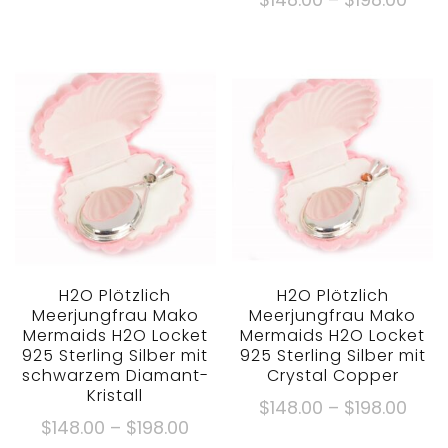
Dieses
aus 5
durch
$148
Produkt
Dieses
$198.00
durc
gibt
Produkt
$198
es
gibt
in
es
mehreren
in
Varianten.
mehreren
Die
Varianten.
Optionen
Die
können
Optionen
auf
können
der
auf
H2O Plötzlich
H2O Plötzlich
Meerjungfrau Mako
Meerjungfrau Mako
Produktseite
der
Mermaids H2O Locket
Mermaids H2O Locket
ausgewählt
Produktseite
925 Sterling Silber mit
925 Sterling Silber mit
werden
ausgewählt
schwarzem Diamant-
Crystal Copper
Kristall
werden
Prei
$
148.00
–
$
198.00
Preisklasse:
$
148.00
–
$
198.00
$148
Dieses