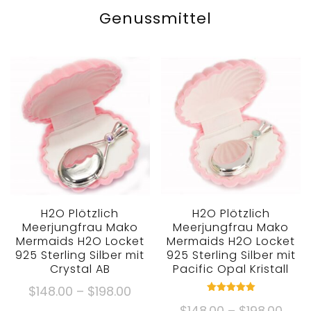
Genussmittel
H2O Plötzlich
H2O Plötzlich
Meerjungfrau Mako
Meerjungfrau Mako
Mermaids H2O Locket
Mermaids H2O Locket
925 Sterling Silber mit
925 Sterling Silber mit
Crystal AB
Pacific Opal Kristall
Preisklasse:
$
148.00
–
$
198.00
Bewertet
$148.00
Prei
$
148.00
–
$
198.00
5.00