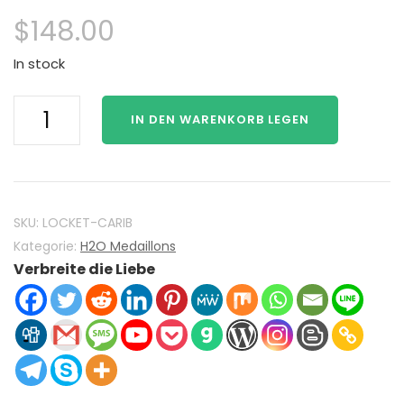
$
148.00
In stock
H2O
IN DEN WARENKORB LEGEN
Plötzlich
Meerjungfrau
Mako
Mermaids
H2O
SKU:
LOCKET-CARIB
Locket
Kategorie:
H2O Medaillons
Verbreite die Liebe
925
Sterling
Silber
mit
Caribbean
Blue