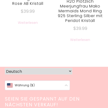
H2O Plötzlich
Rose AB Kristall
Meerjungfrau Mako
Mermaids Mond Ring
$
39.99
925 Sterling Silber mit
Peridot Kristall
Weiterlesen
$
39.99
Weiterlesen
Währung ($)
SEIEN SIE GESPANNT AUF DEN
NÄCHSTEN VERKAUF!