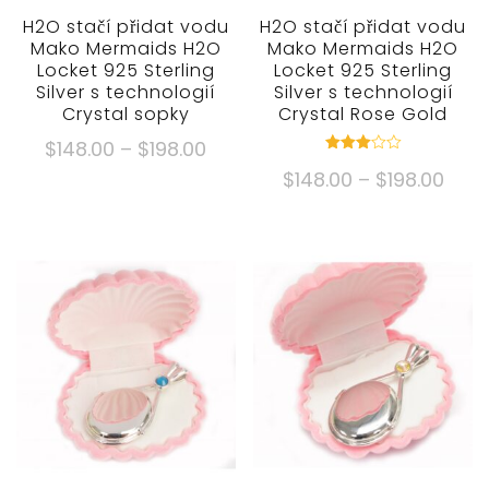
H2O stačí přidat vodu
H2O stačí přidat vodu
Mako Mermaids H2O
Mako Mermaids H2O
Locket 925 Sterling
Locket 925 Sterling
Silver s technologií
Silver s technologií
Crystal sopky
Crystal Rose Gold
Cenové
$
148.00
–
$
198.00
Hodnocené
rozpětí:
Cen
$
148.00
–
$
198.00
3.00
Tento
mimo
$148.00
rozpě
5
produkt
Tento
přes
$148
má
produkt
$198.00
přes
více
má
$198
variant.
více
Možnosti
variant.
lze
Možnosti
vybrat
lze
na
vybrat
stránce
na
produktu
stránce