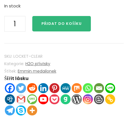
In stock
H2O
PŘIDAT DO KOŠÍKU
stačí
přidat
vodu
Mako
Mermaids
SKU:
LOCKET-CLEAR
H2O
Kategorie:
H2O přívěsky
Locket
Štítek:
Emmin medailonek
Šířit lásku
925
Sterling
Silver
s
technologií
Crystal
Clear