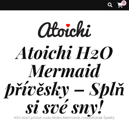
0
Atoichi H2O
Mermaid
přívěsky – Splň
si své sny!
H2O stačí přidat vodu Mako Mermaids medailonek Šperky.