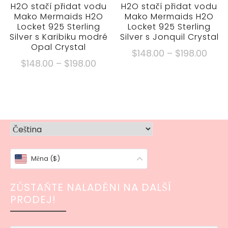
produktu
H2O stačí přidat vodu
H2O stačí přidat vodu
Mako Mermaids H2O
Mako Mermaids H2O
Locket 925 Sterling
Locket 925 Sterling
Silver s Karibiku modré
Silver s Jonquil Crystal
Opal Crystal
Cen
$
148.00
–
$
198.00
Cenové
$
148.00
–
$
198.00
rozpě
Tento
rozpětí:
$148
Tento
produkt
$148.00
přes
produkt
má
přes
má
$198
více
$198.00
více
variant.
variant.
Možnosti
Možnosti
lze
Měna ($)
lze
vybrat
vybrat
na
ZŮSTAŇTE NALADĚNI NA DALŠÍ
na
stránce
PRODEJ!
stránce
produktu
produktu