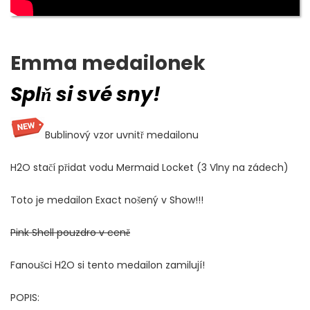
Emma medailonek
Splň si své sny!
Bublinový vzor uvnitř medailonu
H2O stačí přidat vodu Mermaid Locket (3 Vlny na zádech)
Toto je medailon Exact nošený v Show!!!
Pink Shell pouzdro v ceně
Fanoušci H2O si tento medailon zamilují!
POPIS: