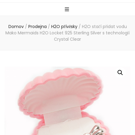
Domov
/
Prodejna
/
H2O přívěsky
/
H2O stačí přidat vodu
Mako Mermaids H2O Locket 925 Sterling Silver s technologií
Crystal Clear